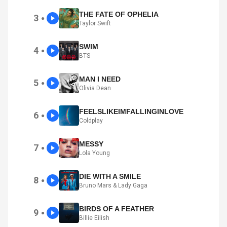
THE FATE OF OPHELIA
3
●
Taylor Swift
SWIM
4
●
BTS
MAN I NEED
5
●
Olivia Dean
FEELSLIKEIMFALLINGINLOVE
6
●
Coldplay
MESSY
7
●
Lola Young
DIE WITH A SMILE
8
●
Bruno Mars & Lady Gaga
BIRDS OF A FEATHER
9
●
Billie Eilish