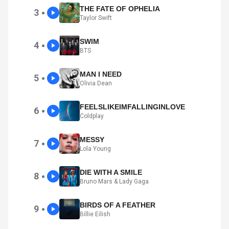
THE FATE OF OPHELIA
3
●
Taylor Swift
SWIM
4
●
BTS
MAN I NEED
5
●
Olivia Dean
FEELSLIKEIMFALLINGINLOVE
6
●
Coldplay
MESSY
7
●
Lola Young
DIE WITH A SMILE
8
●
Bruno Mars & Lady Gaga
BIRDS OF A FEATHER
9
●
Billie Eilish