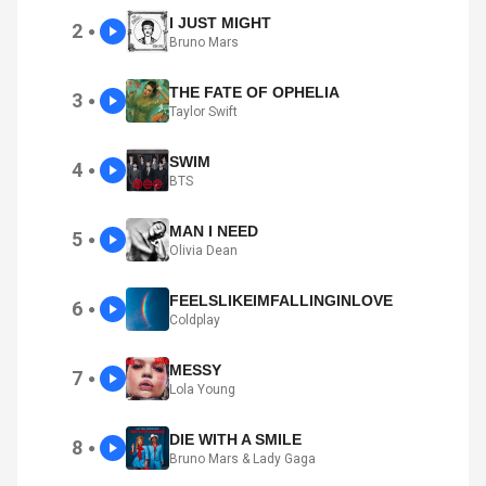
I JUST MIGHT
2
●
Bruno Mars
THE FATE OF OPHELIA
3
●
Taylor Swift
SWIM
4
●
BTS
MAN I NEED
5
●
Olivia Dean
FEELSLIKEIMFALLINGINLOVE
6
●
Coldplay
MESSY
7
●
Lola Young
DIE WITH A SMILE
8
●
Bruno Mars & Lady Gaga