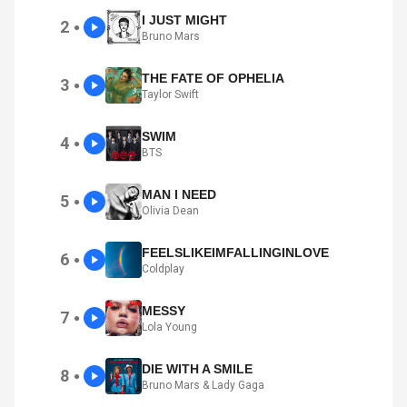
I JUST MIGHT
2
●
Bruno Mars
THE FATE OF OPHELIA
3
●
Taylor Swift
SWIM
4
●
BTS
MAN I NEED
5
●
Olivia Dean
FEELSLIKEIMFALLINGINLOVE
6
●
Coldplay
MESSY
7
●
Lola Young
DIE WITH A SMILE
8
●
Bruno Mars & Lady Gaga