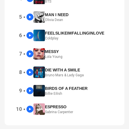
BTS
MAN I NEED
5
●
Olivia Dean
FEELSLIKEIMFALLINGINLOVE
6
●
Coldplay
MESSY
7
●
Lola Young
DIE WITH A SMILE
8
●
Bruno Mars & Lady Gaga
BIRDS OF A FEATHER
9
●
Billie Eilish
ESPRESSO
10
●
Sabrina Carpenter