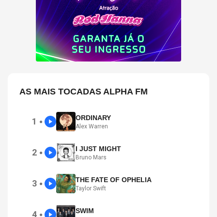
AS MAIS TOCADAS ALPHA FM
ORDINARY
1
●
Alex Warren
I JUST MIGHT
2
●
Bruno Mars
THE FATE OF OPHELIA
3
●
Taylor Swift
SWIM
4
●