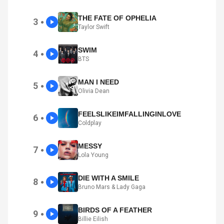
THE FATE OF OPHELIA
3
●
Taylor Swift
SWIM
4
●
BTS
MAN I NEED
5
●
Olivia Dean
FEELSLIKEIMFALLINGINLOVE
6
●
Coldplay
MESSY
7
●
Lola Young
DIE WITH A SMILE
8
●
Bruno Mars & Lady Gaga
BIRDS OF A FEATHER
9
●
Billie Eilish