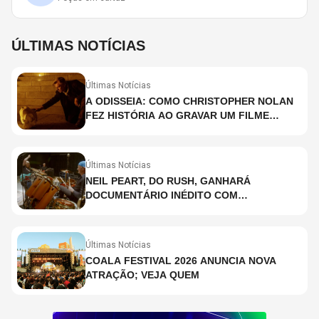
ÚLTIMAS NOTÍCIAS
Últimas Notícias
A ODISSEIA: COMO CHRISTOPHER NOLAN
FEZ HISTÓRIA AO GRAVAR UM FILME
INTEIRAMENTE EM IMAX E O QUE ISSO
SIGNIFICA
Últimas Notícias
NEIL PEART, DO RUSH, GANHARÁ
DOCUMENTÁRIO INÉDITO COM
PARTICIPAÇÃO DE CHAD SMITH, STEWART
COPELAND E DANNY CAREY
Últimas Notícias
COALA FESTIVAL 2026 ANUNCIA NOVA
ATRAÇÃO; VEJA QUEM