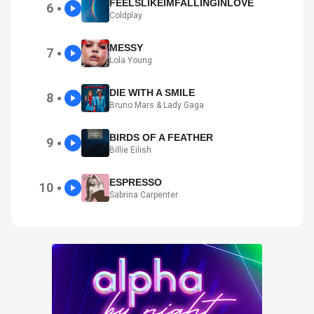
FEELSLIKEIMFALLINGINLOVE
6
●
Coldplay
MESSY
7
●
Lola Young
DIE WITH A SMILE
8
●
Bruno Mars & Lady Gaga
BIRDS OF A FEATHER
9
●
Billie Eilish
ESPRESSO
10
●
Sabrina Carpenter