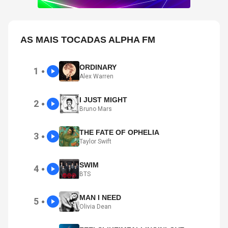
AS MAIS TOCADAS ALPHA FM
ORDINARY
1
●
Alex Warren
I JUST MIGHT
2
●
Bruno Mars
THE FATE OF OPHELIA
3
●
Taylor Swift
SWIM
4
●
BTS
MAN I NEED
5
●
Olivia Dean