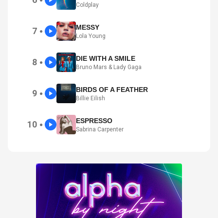
●
Coldplay
MESSY
7
●
Lola Young
DIE WITH A SMILE
8
●
Bruno Mars & Lady Gaga
BIRDS OF A FEATHER
9
●
Billie Eilish
ESPRESSO
10
●
Sabrina Carpenter