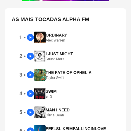
AS MAIS TOCADAS ALPHA FM
ORDINARY
1
●
Alex Warren
I JUST MIGHT
2
●
Bruno Mars
THE FATE OF OPHELIA
3
●
Taylor Swift
SWIM
4
●
BTS
MAN I NEED
5
●
Olivia Dean
FEELSLIKEIMFALLINGINLOVE
6