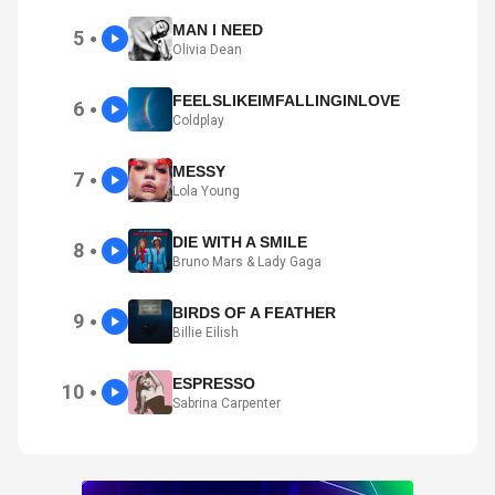
MAN I NEED
5
●
Olivia Dean
FEELSLIKEIMFALLINGINLOVE
6
●
Coldplay
MESSY
7
●
Lola Young
DIE WITH A SMILE
8
●
Bruno Mars & Lady Gaga
BIRDS OF A FEATHER
9
●
Billie Eilish
ESPRESSO
10
●
Sabrina Carpenter