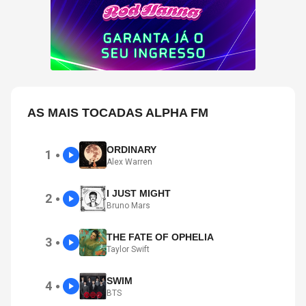
AS MAIS TOCADAS ALPHA FM
ORDINARY
1
●
Alex Warren
I JUST MIGHT
2
●
Bruno Mars
THE FATE OF OPHELIA
3
●
Taylor Swift
SWIM
4
●
BTS