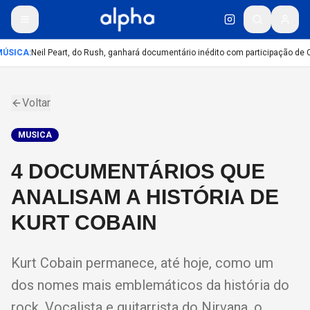
ÚSICA
:
Neil Peart, do Rush, ganhará documentário inédito com participação de 
Voltar
MUSICA
4 DOCUMENTÁRIOS QUE
ANALISAM A HISTÓRIA DE
KURT COBAIN
Kurt Cobain permanece, até hoje, como um
dos nomes mais emblemáticos da história do
rock. Vocalista e guitarrista do Nirvana, o