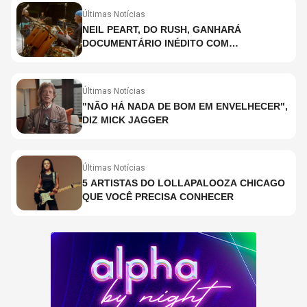
Últimas Notícias
NEIL PEART, DO RUSH, GANHARÁ
DOCUMENTÁRIO INÉDITO COM
PARTICIPAÇÃO DE CHAD SMITH, STEWART
COPELAND E DANNY CAREY
Últimas Notícias
"NÃO HÁ NADA DE BOM EM ENVELHECER",
DIZ MICK JAGGER
Últimas Notícias
5 ARTISTAS DO LOLLAPALOOZA CHICAGO
QUE VOCÊ PRECISA CONHECER