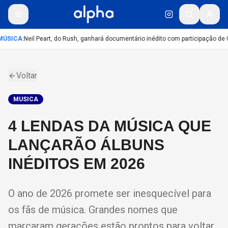
ÚSICA
:
Neil Peart, do Rush, ganhará documentário inédito com participação de 
Voltar
MUSICA
4 LENDAS DA MÚSICA QUE
LANÇARÃO ÁLBUNS
INÉDITOS EM 2026
O ano de 2026 promete ser inesquecível para
os fãs de música. Grandes nomes que
marcaram gerações estão prontos para voltar