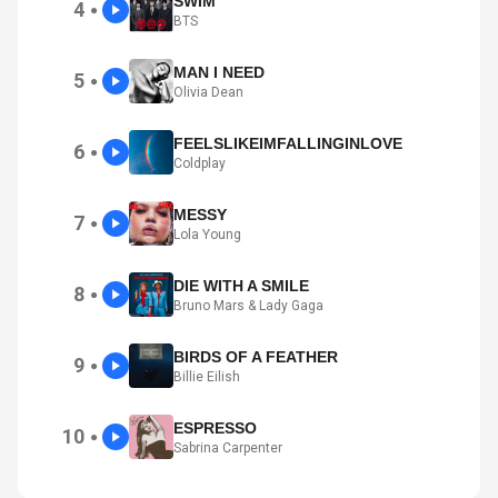
SWIM
4
●
BTS
MAN I NEED
5
●
Olivia Dean
FEELSLIKEIMFALLINGINLOVE
6
●
Coldplay
MESSY
7
●
Lola Young
DIE WITH A SMILE
8
●
Bruno Mars & Lady Gaga
BIRDS OF A FEATHER
9
●
Billie Eilish
ESPRESSO
10
●
Sabrina Carpenter