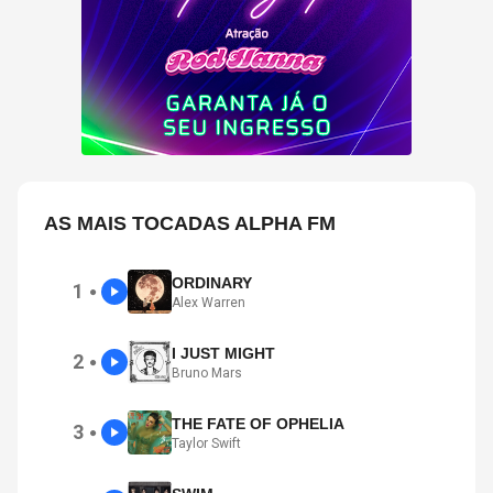
AS MAIS TOCADAS ALPHA FM
ORDINARY
1
●
Alex Warren
I JUST MIGHT
2
●
Bruno Mars
THE FATE OF OPHELIA
3
●
Taylor Swift