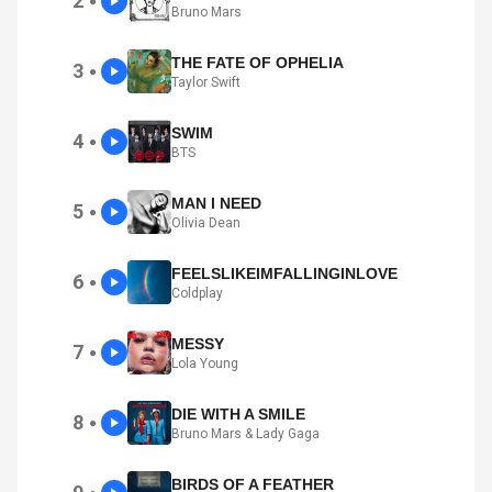
2
●
Bruno Mars
THE FATE OF OPHELIA
3
●
Taylor Swift
SWIM
4
●
BTS
MAN I NEED
5
●
Olivia Dean
FEELSLIKEIMFALLINGINLOVE
6
●
Coldplay
MESSY
7
●
Lola Young
DIE WITH A SMILE
8
●
Bruno Mars & Lady Gaga
BIRDS OF A FEATHER