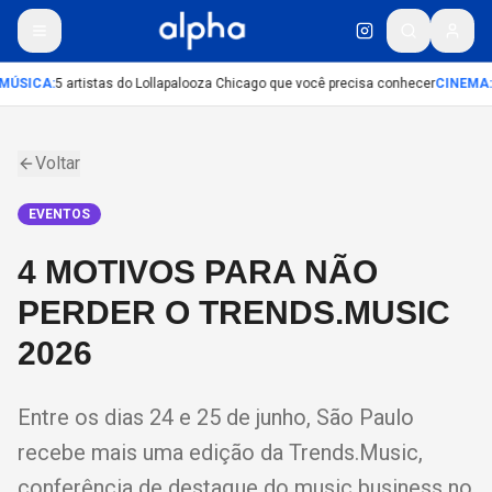
MÚSICA
:
5 artistas do Lollapalooza Chicago que você precisa conhecer
CINEMA
:
Voltar
EVENTOS
4 MOTIVOS PARA NÃO
PERDER O TRENDS.MUSIC
2026
Entre os dias 24 e 25 de junho, São Paulo
recebe mais uma edição da Trends.Music,
conferência de destaque do music business no