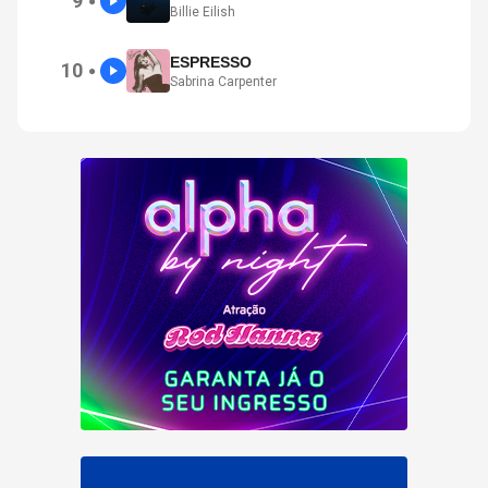
9
●
Billie Eilish
ESPRESSO
10
●
Sabrina Carpenter