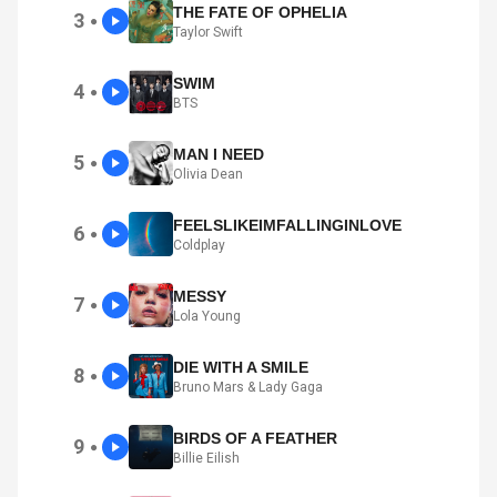
THE FATE OF OPHELIA
3
●
Taylor Swift
SWIM
4
●
BTS
MAN I NEED
5
●
Olivia Dean
FEELSLIKEIMFALLINGINLOVE
6
●
Coldplay
MESSY
7
●
Lola Young
DIE WITH A SMILE
8
●
Bruno Mars & Lady Gaga
BIRDS OF A FEATHER
9
●
Billie Eilish