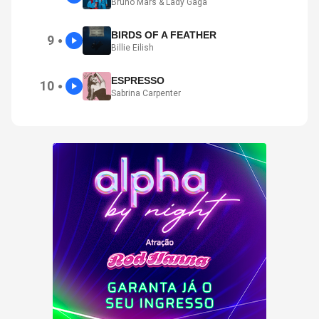
Bruno Mars & Lady Gaga
BIRDS OF A FEATHER
9
●
Billie Eilish
ESPRESSO
10
●
Sabrina Carpenter