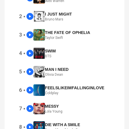
Alex Warren
I JUST MIGHT
2
●
Bruno Mars
THE FATE OF OPHELIA
3
●
Taylor Swift
SWIM
4
●
BTS
MAN I NEED
5
●
Olivia Dean
FEELSLIKEIMFALLINGINLOVE
6
●
Coldplay
MESSY
7
●
Lola Young
DIE WITH A SMILE
8
●