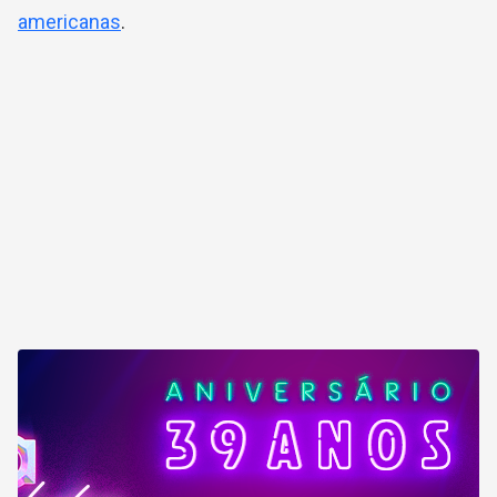
americanas
.