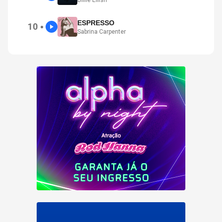
Billie Eilish
ESPRESSO
10
●
Sabrina Carpenter