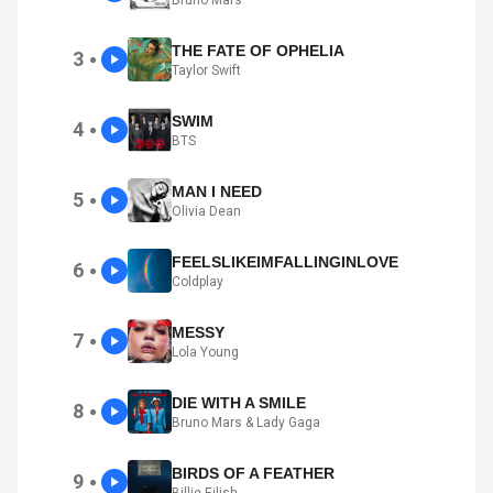
Bruno Mars
THE FATE OF OPHELIA
3
●
Taylor Swift
SWIM
4
●
BTS
MAN I NEED
5
●
Olivia Dean
FEELSLIKEIMFALLINGINLOVE
6
●
Coldplay
MESSY
7
●
Lola Young
DIE WITH A SMILE
8
●
Bruno Mars & Lady Gaga
BIRDS OF A FEATHER
9
●