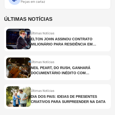
Peças em cartaz
ÚLTIMAS NOTÍCIAS
Últimas Notícias
ELTON JOHN ASSINOU CONTRATO
MILIONÁRIO PARA RESIDÊNCIA EM
HOLOGRAMA, DIZ SITE
Últimas Notícias
NEIL PEART, DO RUSH, GANHARÁ
DOCUMENTÁRIO INÉDITO COM
PARTICIPAÇÃO DE CHAD SMITH, STEWART
COPELAND E DANNY CAREY
Últimas Notícias
DIA DOS PAIS: IDEIAS DE PRESENTES
CRIATIVOS PARA SURPREENDER NA DATA