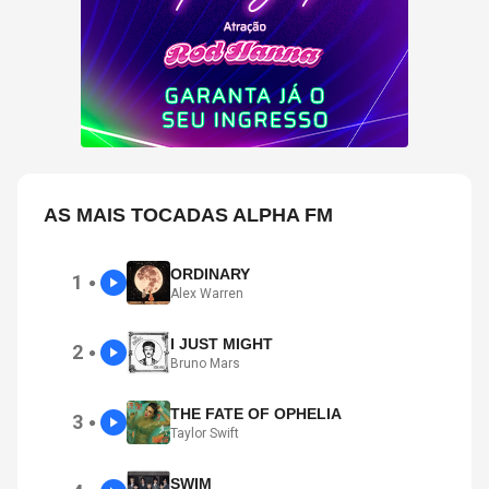
AS MAIS TOCADAS ALPHA FM
ORDINARY
1
●
Alex Warren
I JUST MIGHT
2
●
Bruno Mars
THE FATE OF OPHELIA
3
●
Taylor Swift
SWIM