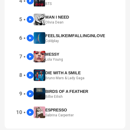
4
●
BTS
MAN I NEED
5
●
Olivia Dean
FEELSLIKEIMFALLINGINLOVE
6
●
Coldplay
MESSY
7
●
Lola Young
DIE WITH A SMILE
8
●
Bruno Mars & Lady Gaga
BIRDS OF A FEATHER
9
●
Billie Eilish
ESPRESSO
10
●
Sabrina Carpenter