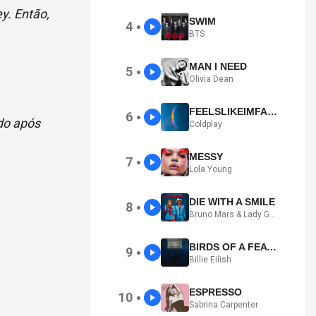
y. Então,
SWIM
4
●
BTS
MAN I NEED
5
●
Olivia Dean
FEELSLIKEIMFALLINGINLOVE
6
●
ado após
Coldplay
MESSY
7
●
Lola Young
DIE WITH A SMILE
8
●
Bruno Mars & Lady Gaga
BIRDS OF A FEATHER
9
●
Billie Eilish
ESPRESSO
10
●
Sabrina Carpenter