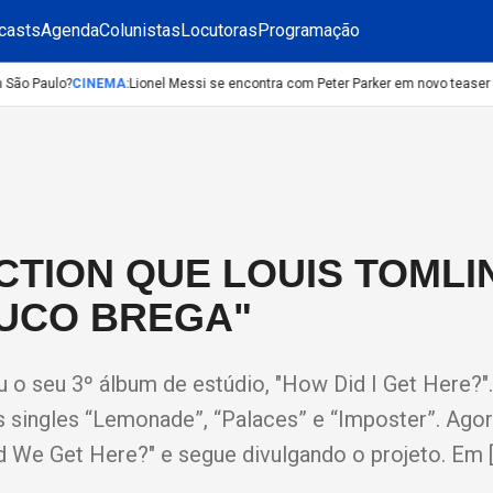
casts
Agenda
Colunistas
Locutoras
Programação
ão Paulo?
CINEMA
:
Lionel Messi se encontra com Peter Parker em novo teaser d
CTION QUE LOUIS TOML
OUCO BREGA"
 o seu 3º álbum de estúdio, "How Did I Get Here?"
 singles “Lemonade”, “Palaces” e “Imposter”. Agor
 We Get Here?" e segue divulgando o projeto. Em 