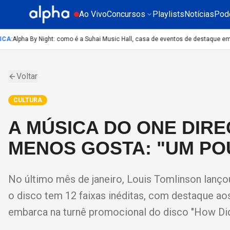
Ao Vivo
Concursos
Playlists
Notícias
Pod
A
:
Alpha By Night: como é a Suhai Music Hall, casa de eventos de destaque em S
Voltar
CULTURA
A MÚSICA DO ONE DIRE
MENOS GOSTA: "UM P
No último mês de janeiro, Louis Tomlinson lançou
o disco tem 12 faixas inéditas, com destaque aos
embarca na turnê promocional do disco "How Did