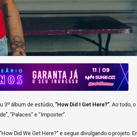
u 3º álbum de estúdio,
“How Did I Get Here?”
. Ao todo, 
e”, “Palaces” e “Imposter”.
 “How Did We Get Here?” e segue divulgando o projeto. E