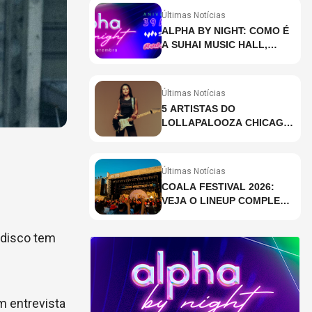
Últimas Notícias
ALPHA BY NIGHT: COMO É
A SUHAI MUSIC HALL,
CASA DE EVENTOS DE
DESTAQUE EM SÃO
PAULO?
Últimas Notícias
5 ARTISTAS DO
LOLLAPALOOZA CHICAGO
QUE VOCÊ PRECISA
CONHECER
Últimas Notícias
COALA FESTIVAL 2026:
VEJA O LINEUP COMPLETO
DOS DOIS DIAS
o disco tem
m entrevista