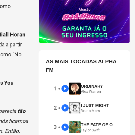
 como
Niall Horan
a a partir
 como “No
AS MAIS TOCADAS ALPHA
FM
s You
ORDINARY
1
●
Alex Warren
I JUST MIGHT
2
●
parecia
tão
Bruno Mars
 nós ficamos
THE FATE OF OPHELIA
3
●
m. Então,
Taylor Swift