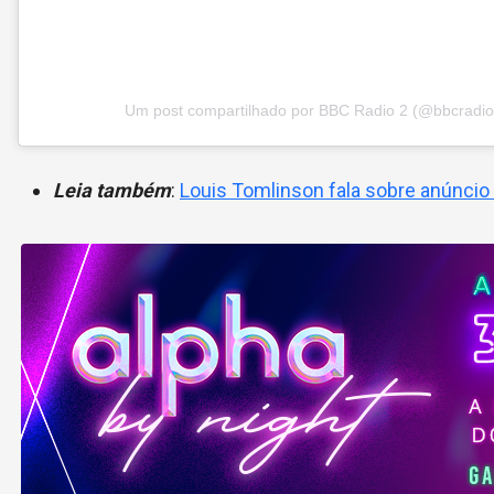
Um post compartilhado por BBC Radio 2 (@bbcradio
Leia também
:
Louis Tomlinson fala sobre anúncio 