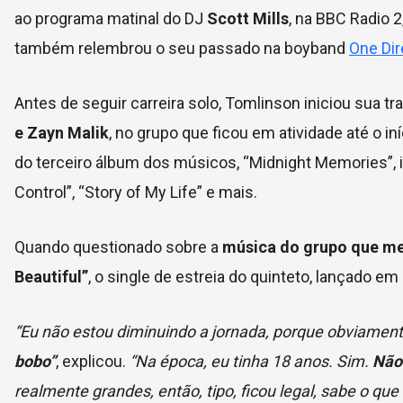
ao programa matinal do DJ
Scott Mills
, na BBC Radio 2
também relembrou o seu passado na boyband
One Dir
Antes de seguir carreira solo, Tomlinson iniciou sua tr
e Zayn Malik
, no grupo que ficou em atividade até o in
do terceiro álbum dos músicos, “Midnight Memories”, i
Control”, “Story of My Life” e mais.
Quando questionado sobre a
música do grupo que m
Beautiful”
, o single de estreia do quinteto, lançado em
“Eu não estou diminuindo a jornada, porque obviamen
bobo”
, explicou.
“Na época, eu tinha 18 anos. Sim.
Não 
realmente grandes, então, tipo, ficou legal, sabe o qu