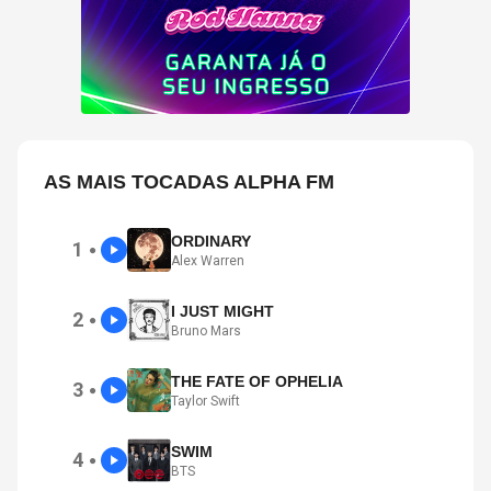
AS MAIS TOCADAS ALPHA FM
ORDINARY
1
●
Alex Warren
I JUST MIGHT
2
●
Bruno Mars
THE FATE OF OPHELIA
3
●
Taylor Swift
SWIM
4
●
BTS