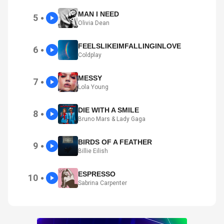
MAN I NEED
5
●
Olivia Dean
FEELSLIKEIMFALLINGINLOVE
6
●
Coldplay
MESSY
7
●
Lola Young
DIE WITH A SMILE
8
●
Bruno Mars & Lady Gaga
BIRDS OF A FEATHER
9
●
Billie Eilish
ESPRESSO
10
●
Sabrina Carpenter