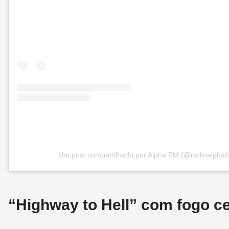
Um post compartilhado por Alpha FM (@radioalphaf
“Highway to Hell” com fogo c