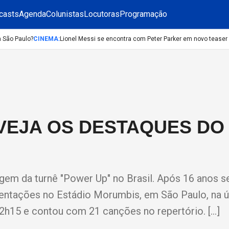
casts
Agenda
Colunistas
Locutoras
Programação
ão Paulo?
CINEMA
:
Lionel Messi se encontra com Peter Parker em novo teaser 
VEJA OS DESTAQUES DO 
agem da turnê "Power Up" no Brasil. Após 16 anos 
esentações no Estádio Morumbis, em São Paulo, na ú
 2h15 e contou com 21 canções no repertório. […]