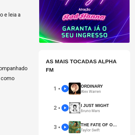
 e leia a
AS MAIS TOCADAS ALPHA
 acompanhado
FM
, como
ORDINARY
1
●
Alex Warren
I JUST MIGHT
2
●
Bruno Mars
THE FATE OF OPHELIA
3
●
Taylor Swift