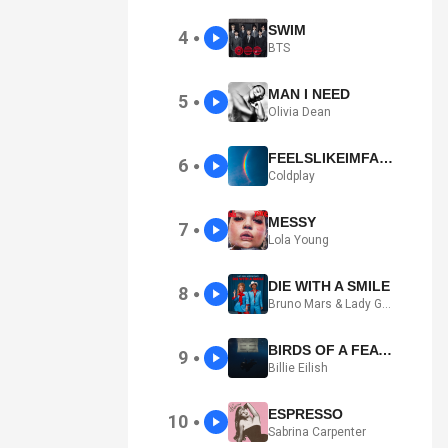
SWIM
4
●
BTS
MAN I NEED
5
●
Olivia Dean
FEELSLIKEIMFALLINGINLOVE
6
●
Coldplay
MESSY
7
●
Lola Young
DIE WITH A SMILE
8
●
Bruno Mars & Lady Gaga
BIRDS OF A FEATHER
9
●
Billie Eilish
ESPRESSO
10
●
Sabrina Carpenter