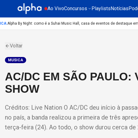
Ao Vivo
Concursos
Playlists
Notícias
Pod
A
:
Alpha By Night: como é a Suhai Music Hall, casa de eventos de destaque em S
Voltar
MUSICA
AC/DC EM SÃO PAULO: 
SHOW
Créditos: Live Nation O AC/DC deu início à pass
no país, a banda realizou a primeira de três apr
terça-feira (24). Ao todo, o show durou cerca de