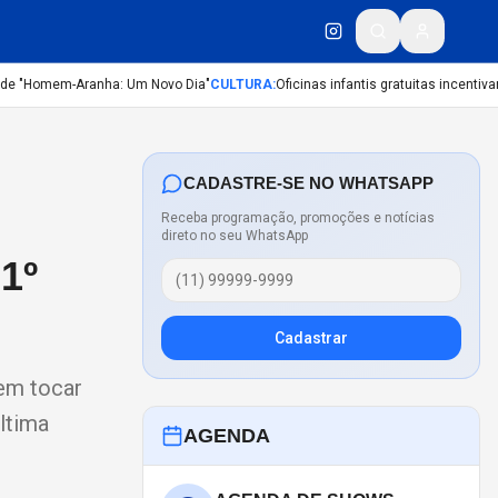
de "Homem-Aranha: Um Novo Dia"
CULTURA
:
Oficinas infantis gratuitas incentivam
CADASTRE-SE NO WHATSAPP
Receba programação, promoções e notícias
direto no seu WhatsApp
1º
Cadastrar
sem tocar
ltima
AGENDA