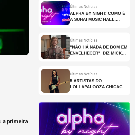
Últimas Notícias
ALPHA BY NIGHT: COMO É
A SUHAI MUSIC HALL,
CASA DE EVENTOS DE
DESTAQUE EM SÃO
PAULO?
Últimas Notícias
"NÃO HÁ NADA DE BOM EM
ENVELHECER", DIZ MICK
JAGGER
Últimas Notícias
5 ARTISTAS DO
LOLLAPALOOZA CHICAGO
QUE VOCÊ PRECISA
CONHECER
ou
a primeira