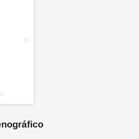
m)
enográfico