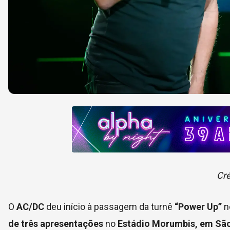
Cré
O
AC/DC
deu início à passagem da turnê
“Power Up”
n
de três apresentações
no
Estádio Morumbis, em Sã