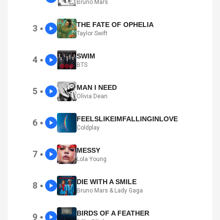
Bruno Mars
THE FATE OF OPHELIA
3
●
Taylor Swift
SWIM
4
●
BTS
MAN I NEED
5
●
Olivia Dean
FEELSLIKEIMFALLINGINLOVE
6
●
Coldplay
MESSY
7
●
Lola Young
DIE WITH A SMILE
8
●
Bruno Mars & Lady Gaga
BIRDS OF A FEATHER
9
●