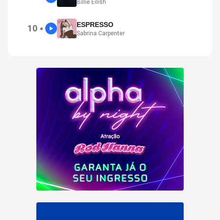
Billie Eilish
ESPRESSO
10
●
Sabrina Carpenter