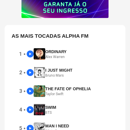
AS MAIS TOCADAS ALPHA FM
ORDINARY
1
●
Alex Warren
I JUST MIGHT
2
●
Bruno Mars
THE FATE OF OPHELIA
3
●
Taylor Swift
SWIM
4
●
BTS
MAN I NEED
5
●