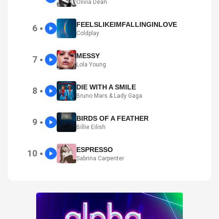
Olivia Dean
FEELSLIKEIMFALLINGINLOVE
6
●
Coldplay
MESSY
7
●
Lola Young
DIE WITH A SMILE
8
●
Bruno Mars & Lady Gaga
BIRDS OF A FEATHER
9
●
Billie Eilish
ESPRESSO
10
●
Sabrina Carpenter