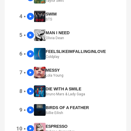
Taylor Swift
SWIM
4
●
BTS
MAN I NEED
5
●
Olivia Dean
FEELSLIKEIMFALLINGINLOVE
6
●
Coldplay
MESSY
7
●
Lola Young
DIE WITH A SMILE
8
●
Bruno Mars & Lady Gaga
BIRDS OF A FEATHER
9
●
Billie Eilish
ESPRESSO
10
●