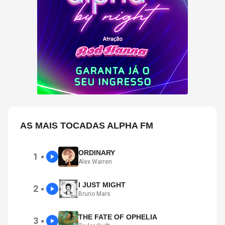
AS MAIS TOCADAS ALPHA FM
ORDINARY
1
●
Alex Warren
I JUST MIGHT
2
●
Bruno Mars
THE FATE OF OPHELIA
3
●