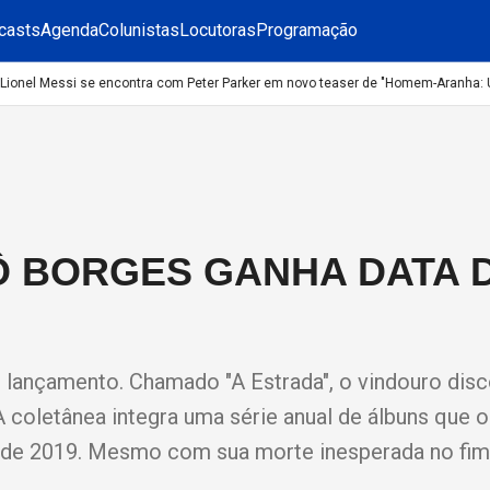
casts
Agenda
Colunistas
Locutoras
Programação
nel Messi se encontra com Peter Parker em novo teaser de "Homem-Aranha: Um 
Ô BORGES GANHA DATA 
lançamento. Chamado "A Estrada", o vindouro disc
 coletânea integra uma série anual de álbuns que o 
sde 2019. Mesmo com sua morte inesperada no fim