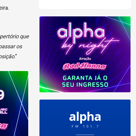
ira.
pertório que
passar os
osição
.”