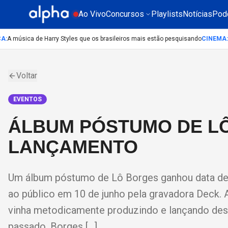
Ao Vivo
Concursos
Playlists
Notícias
Pod
A música de Harry Styles que os brasileiros mais estão pesquisando
CINEMA
:
Lio
Voltar
EVENTOS
ÁLBUM PÓSTUMO DE L
LANÇAMENTO
Um álbum póstumo de Lô Borges ganhou data de 
ao público em 10 de junho pela gravadora Deck. A
vinha metodicamente produzindo e lançando de
passado, Borges […]