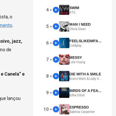
SWIM
4
●
BTS
sta, o
MAN I NEED
imento
.
5
●
Olivia Dean
sivo, jazz,
FEELSLIKEIMFALLINGINLOVE
6
●
Coldplay
imo de
MESSY
7
●
Lola Young
 e Canela” e
DIE WITH A SMILE
8
●
Bruno Mars & Lady Gaga
BIRDS OF A FEATHER
9
●
Billie Eilish
 que lançou
ESPRESSO
10
●
Sabrina Carpenter