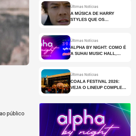
Últimas Notícias
A MÚSICA DE HARRY
STYLES QUE OS
BRASILEIROS MAIS ESTÃO
PESQUISANDO
Últimas Notícias
ALPHA BY NIGHT: COMO É
A SUHAI MUSIC HALL,
CASA DE EVENTOS DE
DESTAQUE EM SÃO
PAULO?
Últimas Notícias
COALA FESTIVAL 2026:
VEJA O LINEUP COMPLETO
DOS DOIS DIAS
 ao público