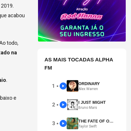
 2019.
 que acabou
Ao todo,
tado na
AS MAIS TOCADAS ALPHA
FM
aio
.
ORDINARY
1
●
Alex Warren
baixo e
I JUST MIGHT
2
●
Bruno Mars
THE FATE OF OPHELIA
3
●
Taylor Swift