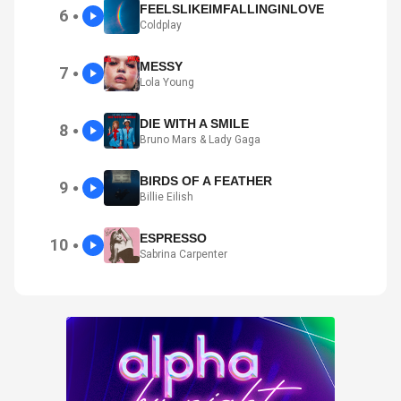
FEELSLIKEIMFALLINGINLOVE
6
●
Coldplay
MESSY
7
●
Lola Young
DIE WITH A SMILE
8
●
Bruno Mars & Lady Gaga
BIRDS OF A FEATHER
9
●
Billie Eilish
ESPRESSO
10
●
Sabrina Carpenter