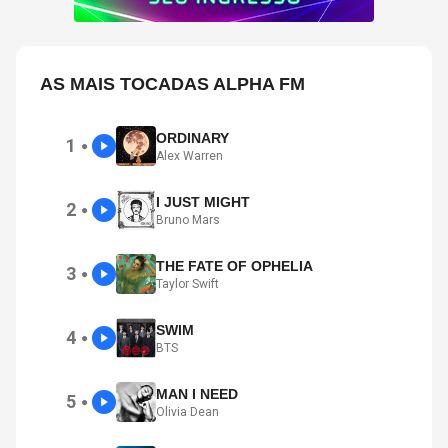
AS MAIS TOCADAS ALPHA FM
ORDINARY
1
●
Alex Warren
I JUST MIGHT
2
●
Bruno Mars
THE FATE OF OPHELIA
3
●
Taylor Swift
SWIM
4
●
BTS
MAN I NEED
5
●
Olivia Dean