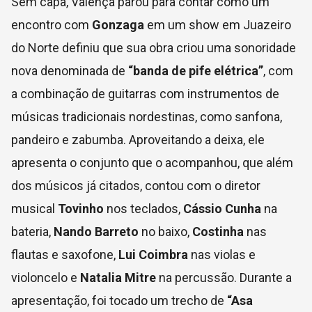
Sem capa, Valença parou para contar como um
encontro com
Gonzaga
em um show em Juazeiro
do Norte definiu que sua obra criou uma sonoridade
nova denominada de
“banda de pife elétrica”
, com
a combinação de guitarras com instrumentos de
músicas tradicionais nordestinas, como sanfona,
pandeiro e zabumba. Aproveitando a deixa, ele
apresenta o conjunto que o acompanhou, que além
dos músicos já citados, contou com o diretor
musical
Tovinho
nos teclados,
Cássio Cunha
na
bateria,
Nando Barreto
no baixo,
Costinha
nas
flautas e saxofone,
Lui Coimbra
nas violas e
violoncelo e
Natalia Mitre
na percussão. Durante a
apresentação, foi tocado um trecho de
“Asa