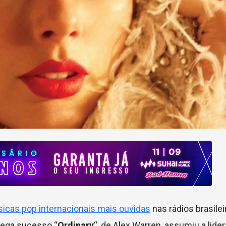
icas pop internacionais mais ouvidas
nas rádios brasile
mega sucesso “
Ordinary
“, de Alex Warren, assumiu a lide