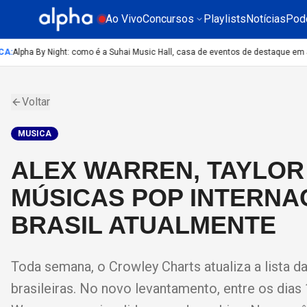
Ao Vivo
Concursos
Playlists
Notícias
Pod
:
Alpha By Night: como é a Suhai Music Hall, casa de eventos de destaque em Sã
Voltar
MUSICA
ALEX WARREN, TAYLOR 
MÚSICAS POP INTERNA
BRASIL ATUALMENTE
Toda semana, o Crowley Charts atualiza a lista d
brasileiras. No novo levantamento, entre os dia