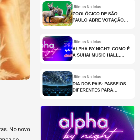
Últimas Notícias
ZOOLÓGICO DE SÃO
PAULO ABRE VOTAÇÃO
PARA ESCOLHER NOMES
DE FILHOTES DE LOBO-
GUARÁ
Últimas Notícias
ALPHA BY NIGHT: COMO É
A SUHAI MUSIC HALL,
CASA DE EVENTOS DE
DESTAQUE EM SÃO
PAULO?
Últimas Notícias
DIA DOS PAIS: PASSEIOS
DIFERENTES PARA
CELEBRAR A DATA
iras. No novo
rança do