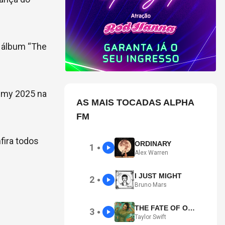
o álbum “The
ammy 2025 na
AS MAIS TOCADAS ALPHA
FM
fira todos
ORDINARY
1
●
Alex Warren
I JUST MIGHT
2
●
Bruno Mars
THE FATE OF OPHELIA
3
●
Taylor Swift