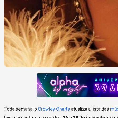
Toda semana, o
Crowley Charts
atualiza a lista das
mús
levantamento, entre os dias
15 e 19 de dezembro
, o 