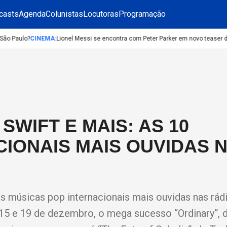
casts
Agenda
Colunistas
Locutoras
Programação
o Paulo?
CINEMA
:
Lionel Messi se encontra com Peter Parker em novo teaser de
SWIFT E MAIS: AS 10
CIONAIS MAIS OUVIDAS 
as músicas pop internacionais mais ouvidas nas rád
s 15 e 19 de dezembro, o mega sucesso “Ordinary“, 