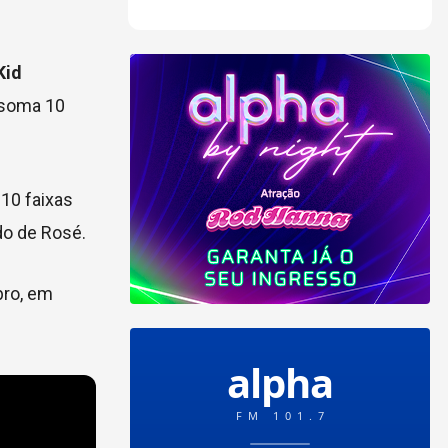
Kid
 soma 10
10 faixas
ado de Rosé.
bro, em