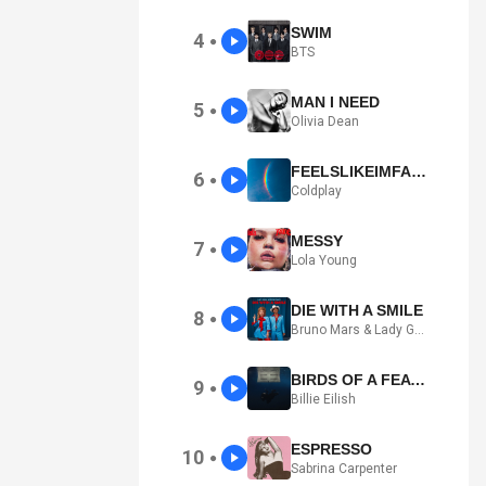
SWIM
4
●
BTS
MAN I NEED
5
●
Olivia Dean
FEELSLIKEIMFALLINGINLOVE
6
●
Coldplay
MESSY
7
●
Lola Young
DIE WITH A SMILE
8
●
Bruno Mars & Lady Gaga
BIRDS OF A FEATHER
9
●
Billie Eilish
ESPRESSO
10
●
Sabrina Carpenter