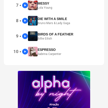
MESSY
7
●
Lola Young
DIE WITH A SMILE
8
●
Bruno Mars & Lady Gaga
BIRDS OF A FEATHER
9
●
Billie Eilish
ESPRESSO
10
●
Sabrina Carpenter