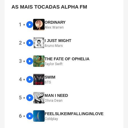
AS MAIS TOCADAS ALPHA FM
ORDINARY
1
●
Alex Warren
I JUST MIGHT
2
●
Bruno Mars
THE FATE OF OPHELIA
3
●
Taylor Swift
SWIM
4
●
BTS
MAN I NEED
5
●
Olivia Dean
FEELSLIKEIMFALLINGINLOVE
6
●
Coldplay