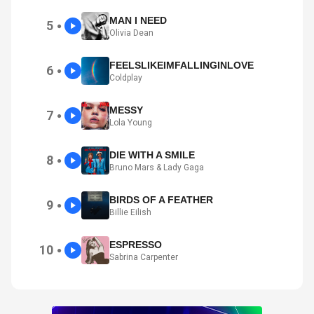
MAN I NEED
5
●
Olivia Dean
FEELSLIKEIMFALLINGINLOVE
6
●
Coldplay
MESSY
7
●
Lola Young
DIE WITH A SMILE
8
●
Bruno Mars & Lady Gaga
BIRDS OF A FEATHER
9
●
Billie Eilish
ESPRESSO
10
●
Sabrina Carpenter