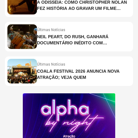
A ODISSEIA: COMO CHRISTOPHER NOLAN
FEZ HISTÓRIA AO GRAVAR UM FILME
INTEIRAMENTE EM IMAX E O QUE ISSO
SIGNIFICA
Últimas Notícias
NEIL PEART, DO RUSH, GANHARÁ
DOCUMENTÁRIO INÉDITO COM
PARTICIPAÇÃO DE CHAD SMITH, STEWART
COPELAND E DANNY CAREY
Últimas Notícias
COALA FESTIVAL 2026 ANUNCIA NOVA
ATRAÇÃO; VEJA QUEM