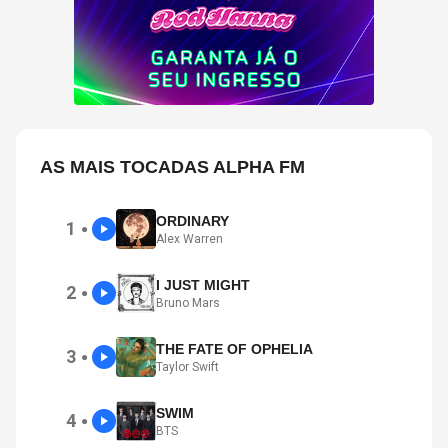
AS MAIS TOCADAS ALPHA FM
ORDINARY
1
●
Alex Warren
I JUST MIGHT
2
●
Bruno Mars
THE FATE OF OPHELIA
3
●
Taylor Swift
SWIM
4
●
BTS