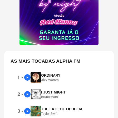
AS MAIS TOCADAS ALPHA FM
ORDINARY
1
●
Alex Warren
I JUST MIGHT
2
●
Bruno Mars
THE FATE OF OPHELIA
3
●
Taylor Swift