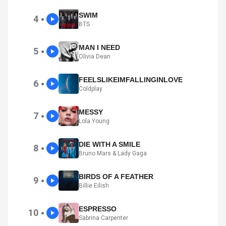
SWIM
4
●
BTS
MAN I NEED
5
●
Olivia Dean
FEELSLIKEIMFALLINGINLOVE
6
●
Coldplay
MESSY
7
●
Lola Young
DIE WITH A SMILE
8
●
Bruno Mars & Lady Gaga
BIRDS OF A FEATHER
9
●
Billie Eilish
ESPRESSO
10
●
Sabrina Carpenter