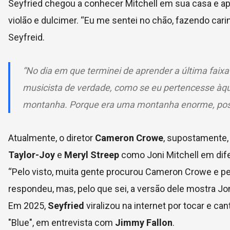
Seyfried chegou a conhecer Mitchell em sua casa e ap
violão e dulcimer. “Eu me sentei no chão, fazendo car
Seyfreid.
“No dia em que terminei de aprender a última faixa
musicista de verdade, como se eu pertencesse àque
montanha. Porque era uma montanha enorme, poss
Atualmente, o diretor
Cameron Crowe
, supostamente,
Taylor-Joy
e
Meryl Streep
como Joni Mitchell em dife
“Pelo visto, muita gente procurou Cameron Crowe e pe
respondeu, mas, pelo que sei, a versão dele mostra Jo
Em 2025,
Seyfried
viralizou na internet por tocar e cant
"Blue", em entrevista com
Jimmy Fallon
.