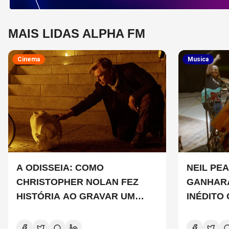
MAIS LIDAS ALPHA FM
Cinema
Musica
A ODISSEIA: COMO
NEIL PEA
CHRISTOPHER NOLAN FEZ
GANHAR
HISTÓRIA AO GRAVAR UM
INÉDITO
FILME INTEIRAMENTE EM IMAX
DE CHAD
E O QUE ISSO SIGNIFICA
COPELAN