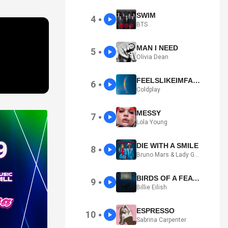
SWIM
4
●
BTS
MAN I NEED
5
●
Olivia Dean
FEELSLIKEIMFALLINGINLOVE
6
●
Coldplay
MESSY
7
●
Lola Young
DIE WITH A SMILE
8
●
Bruno Mars & Lady Gaga
BIRDS OF A FEATHER
9
●
Billie Eilish
ESPRESSO
10
●
Sabrina Carpenter