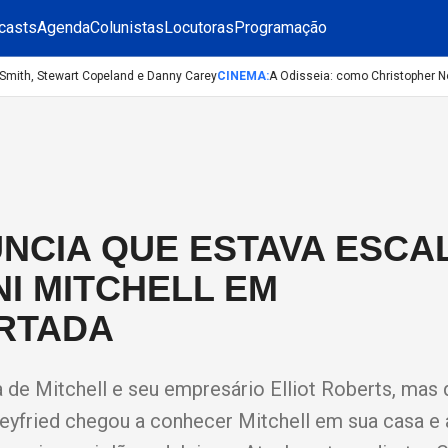
casts
Agenda
Colunistas
Locutoras
Programação
mith, Stewart Copeland e Danny Carey
CINEMA
:
A Odisseia: como Christopher Nolan
NCIA QUE ESTAVA ESCA
I MITCHELL EM
ARTADA
ia de Mitchell e seu empresário Elliot Roberts, mas 
yfried chegou a conhecer Mitchell em sua casa e 