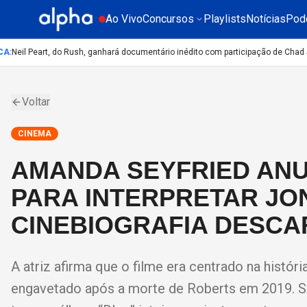
Ao Vivo
Concursos
Playlists
Notícias
Pod
A
:
Neil Peart, do Rush, ganhará documentário inédito com participação de Chad S
Voltar
CINEMA
AMANDA SEYFRIED ANU
PARA INTERPRETAR JON
CINEBIOGRAFIA DESC
A atriz afirma que o filme era centrado na histór
engavetado após a morte de Roberts em 2019. Se