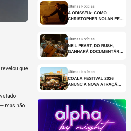
Últimas Notícias
A ODISSEIA: COMO
CHRISTOPHER NOLAN FEZ
HISTÓRIA AO GRAVAR UM
FILME INTEIRAMENTE EM
IMAX E O QUE ISSO
Últimas Notícias
SIGNIFICA
NEIL PEART, DO RUSH,
GANHARÁ DOCUMENTÁRIO
INÉDITO COM
PARTICIPAÇÃO DE CHAD
, revelou que
SMITH, STEWART
Últimas Notícias
COPELAND E DANNY
COALA FESTIVAL 2026
CAREY
ANUNCIA NOVA ATRAÇÃO;
VEJA QUEM
avetado
u — mas não