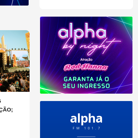
6
ÇÃO;