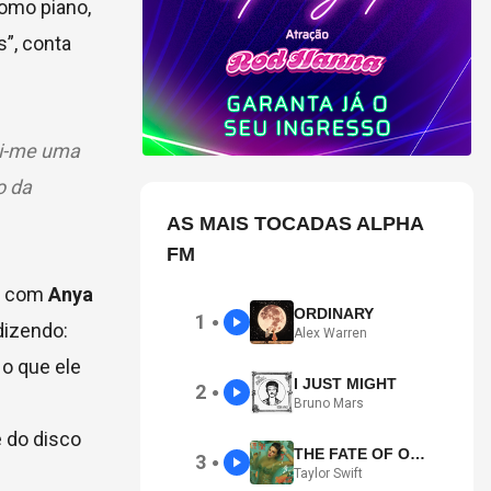
como piano,
s”, conta
nti-me uma
o da
AS MAIS TOCADAS ALPHA
FM
rá com
Anya
ORDINARY
1
●
dizendo:
Alex Warren
o que ele
I JUST MIGHT
2
●
Bruno Mars
e do disco
THE FATE OF OPHELIA
3
●
Taylor Swift