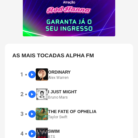
AS MAIS TOCADAS ALPHA FM
ORDINARY
1
●
Alex Warren
I JUST MIGHT
2
●
Bruno Mars
THE FATE OF OPHELIA
3
●
Taylor Swift
SWIM
4
●
BTS