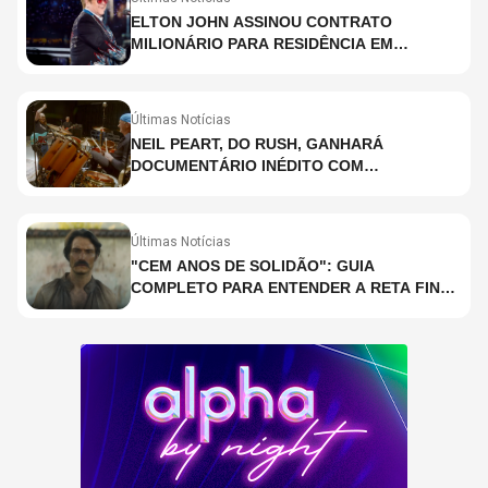
ELTON JOHN ASSINOU CONTRATO
MILIONÁRIO PARA RESIDÊNCIA EM
HOLOGRAMA, DIZ SITE
Últimas Notícias
NEIL PEART, DO RUSH, GANHARÁ
DOCUMENTÁRIO INÉDITO COM
PARTICIPAÇÃO DE CHAD SMITH, STEWART
COPELAND E DANNY CAREY
Últimas Notícias
"CEM ANOS DE SOLIDÃO": GUIA
COMPLETO PARA ENTENDER A RETA FINAL
DA ADAPTAÇÃO DA NETFLIX