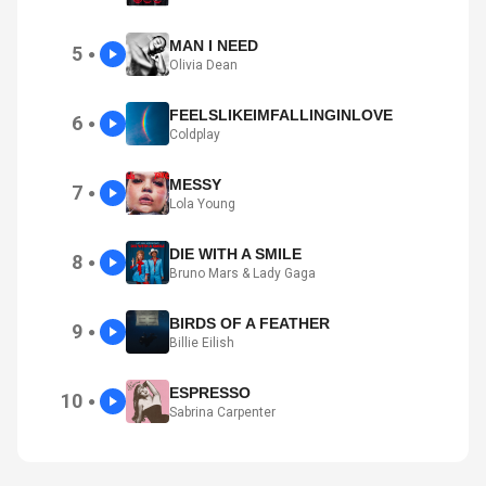
MAN I NEED
5
●
Olivia Dean
FEELSLIKEIMFALLINGINLOVE
6
●
Coldplay
MESSY
7
●
Lola Young
DIE WITH A SMILE
8
●
Bruno Mars & Lady Gaga
BIRDS OF A FEATHER
9
●
Billie Eilish
ESPRESSO
10
●
Sabrina Carpenter