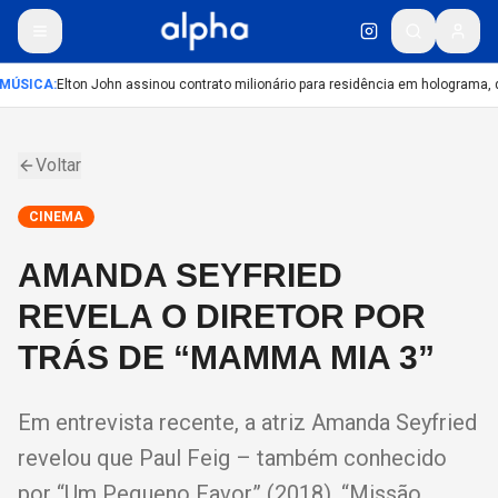
MÚSICA
:
Elton John assinou contrato milionário para residência em holograma, d
Voltar
CINEMA
AMANDA SEYFRIED
REVELA O DIRETOR POR
TRÁS DE “MAMMA MIA 3”
Em entrevista recente, a atriz Amanda Seyfried
revelou que Paul Feig – também conhecido
por “Um Pequeno Favor” (2018), “Missão