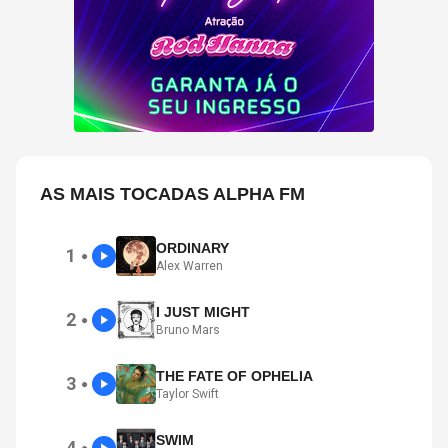
AS MAIS TOCADAS ALPHA FM
ORDINARY
1
●
Alex Warren
I JUST MIGHT
2
●
Bruno Mars
THE FATE OF OPHELIA
3
●
Taylor Swift
SWIM
4
●