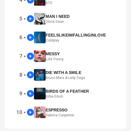
BTS
MAN I NEED
5
●
Olivia Dean
FEELSLIKEIMFALLINGINLOVE
6
●
Coldplay
MESSY
7
●
Lola Young
DIE WITH A SMILE
8
●
Bruno Mars & Lady Gaga
BIRDS OF A FEATHER
9
●
Billie Eilish
ESPRESSO
10
●
Sabrina Carpenter