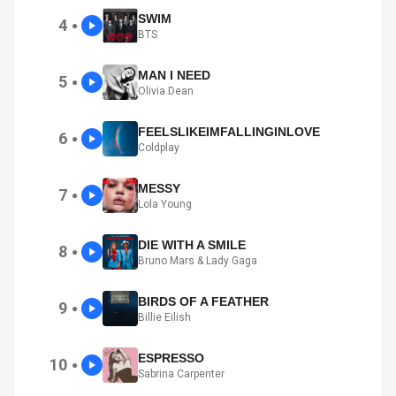
SWIM
4
●
BTS
MAN I NEED
5
●
Olivia Dean
FEELSLIKEIMFALLINGINLOVE
6
●
Coldplay
MESSY
7
●
Lola Young
DIE WITH A SMILE
8
●
Bruno Mars & Lady Gaga
BIRDS OF A FEATHER
9
●
Billie Eilish
ESPRESSO
10
●
Sabrina Carpenter