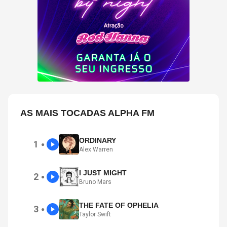
AS MAIS TOCADAS ALPHA FM
ORDINARY
1
●
Alex Warren
I JUST MIGHT
2
●
Bruno Mars
THE FATE OF OPHELIA
3
●
Taylor Swift