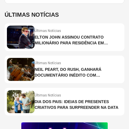
ÚLTIMAS NOTÍCIAS
Últimas Notícias
ELTON JOHN ASSINOU CONTRATO
MILIONÁRIO PARA RESIDÊNCIA EM
HOLOGRAMA, DIZ SITE
Últimas Notícias
NEIL PEART, DO RUSH, GANHARÁ
DOCUMENTÁRIO INÉDITO COM
PARTICIPAÇÃO DE CHAD SMITH, STEWART
COPELAND E DANNY CAREY
Últimas Notícias
DIA DOS PAIS: IDEIAS DE PRESENTES
CRIATIVOS PARA SURPREENDER NA DATA