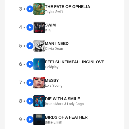
THE FATE OF OPHELIA
3
●
Taylor Swift
SWIM
4
●
BTS
MAN I NEED
5
●
Olivia Dean
FEELSLIKEIMFALLINGINLOVE
6
●
Coldplay
MESSY
7
●
Lola Young
DIE WITH A SMILE
8
●
Bruno Mars & Lady Gaga
BIRDS OF A FEATHER
9
●
Billie Eilish