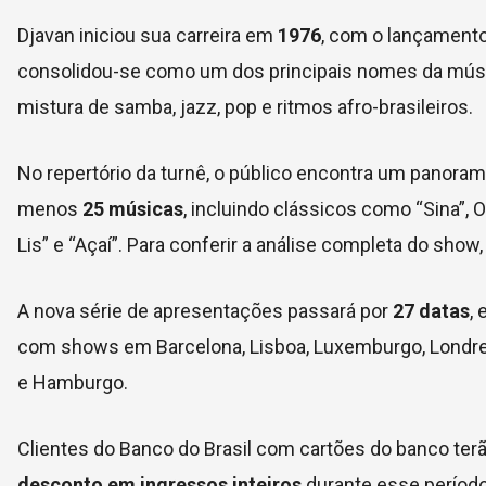
Djavan iniciou sua carreira em
1976
, com o lançamento
consolidou-se como um dos principais nomes da música
mistura de samba, jazz, pop e ritmos afro-brasileiros.
No repertório da turnê, o público encontra um panorama
menos
25 músicas
, incluindo clássicos como “Sina”, 
Lis” e “Açaí”. Para conferir a análise completa do show,
A nova série de apresentações passará por
27 datas
,
com shows em Barcelona, Lisboa, Luxemburgo, Londres, 
e Hamburgo.
Clientes do Banco do Brasil com cartões do banco ter
desconto em ingressos inteiros
durante esse período