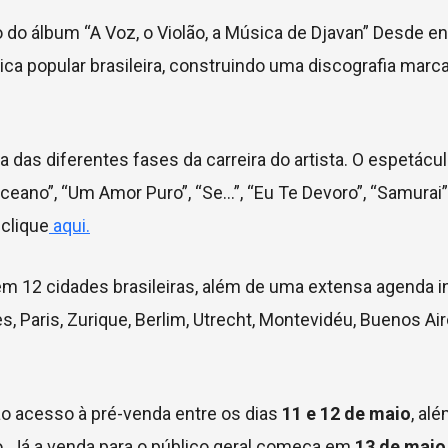
 do álbum “A Voz, o Violão, a Música de Djavan” Desde en
 popular brasileira, construindo uma discografia marca
 das diferentes fases da carreira do artista. O espetácu
Oceano”, “Um Amor Puro”, “Se…”, “Eu Te Devoro”, “Samurai”,
 clique
aqui.
 em 12 cidades brasileiras, além de uma extensa agenda in
Paris, Zurique, Berlim, Utrecht, Montevidéu, Buenos Air
ão acesso à pré-venda entre os dias
11 e 12 de maio
, al
. Já a venda para o público geral começa em
13 de maio