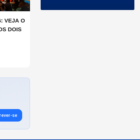
: VEJA O
OS DOIS
rever-se