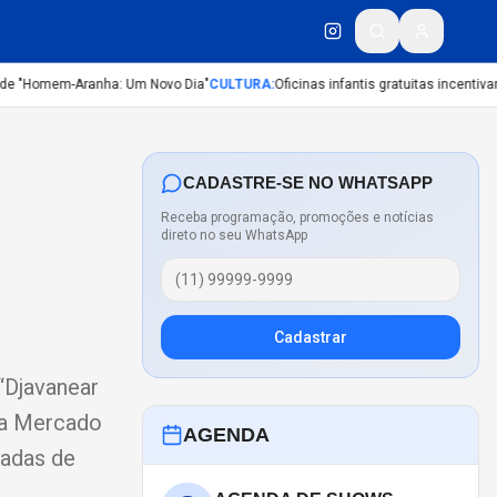
e "Homem-Aranha: Um Novo Dia"
CULTURA
:
Oficinas infantis gratuitas incentivam 
CADASTRE-SE NO WHATSAPP
Receba programação, promoções e notícias
direto no seu WhatsApp
Cadastrar
“Djavanear
na Mercado
AGENDA
cadas de