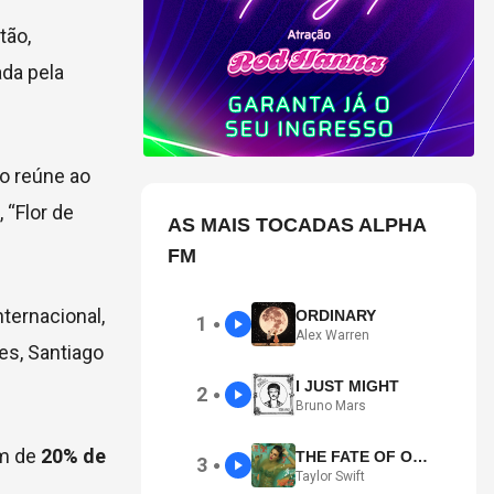
tão,
da pela
lo reúne ao
 “Flor de
AS MAIS TOCADAS ALPHA
FM
ternacional,
ORDINARY
1
●
Alex Warren
es, Santiago
I JUST MIGHT
2
●
Bruno Mars
ém de
20% de
THE FATE OF OPHELIA
3
●
Taylor Swift
.