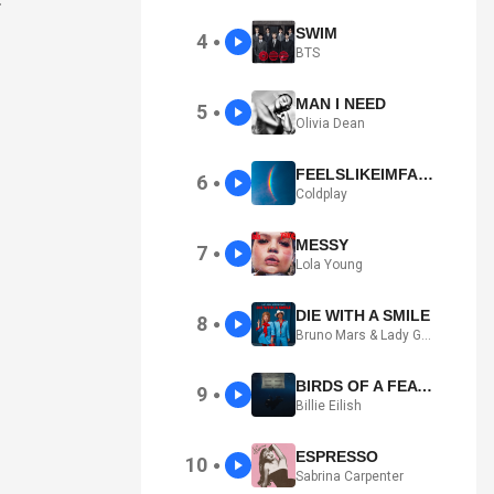
SWIM
4
●
BTS
MAN I NEED
5
●
Olivia Dean
FEELSLIKEIMFALLINGINLOVE
6
●
Coldplay
MESSY
7
●
Lola Young
DIE WITH A SMILE
8
●
Bruno Mars & Lady Gaga
BIRDS OF A FEATHER
9
●
Billie Eilish
ESPRESSO
10
●
Sabrina Carpenter