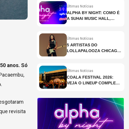
Últimas Notícias
ALPHA BY NIGHT: COMO É
A SUHAI MUSIC HALL,
CASA DE EVENTOS DE
DESTAQUE EM SÃO
PAULO?
Últimas Notícias
5 ARTISTAS DO
LOLLAPALOOZA CHICAGO
QUE VOCÊ PRECISA
CONHECER
 50 anos. Só
Últimas Notícias
a Pacaembu,
COALA FESTIVAL 2026:
VEJA O LINEUP COMPLETO
.
DOS DOIS DIAS
s esgotaram
que revisita