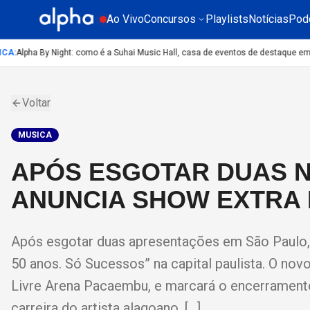
Ao Vivo
Concursos
Playlists
Notícias
Pod
A
:
Alpha By Night: como é a Suhai Music Hall, casa de eventos de destaque em S
Voltar
MUSICA
APÓS ESGOTAR DUAS N
ANUNCIA SHOW EXTRA 
Após esgotar duas apresentações em São Paulo,
50 anos. Só Sucessos” na capital paulista. O n
Livre Arena Pacaembu, e marcará o encerramento
carreira do artista alagoano. […]