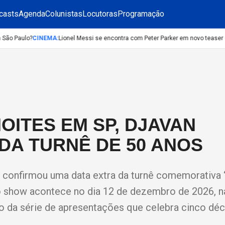
casts
Agenda
Colunistas
Locutoras
Programação
ão Paulo?
CINEMA
:
Lionel Messi se encontra com Peter Parker em novo teaser d
OITES EM SP, DJAVAN
DA TURNÊ DE 50 ANOS
 confirmou uma data extra da turnê comemorativa 
ovo show acontece no dia 12 de dezembro de 2026, 
 da série de apresentações que celebra cinco dé