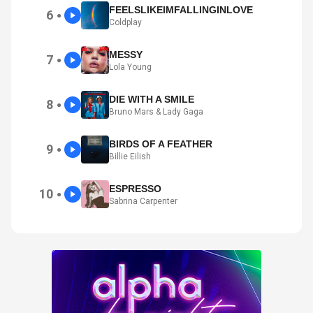
FEELSLIKEIMFALLINGINLOVE
6
●
Coldplay
MESSY
7
●
Lola Young
DIE WITH A SMILE
8
●
Bruno Mars & Lady Gaga
BIRDS OF A FEATHER
9
●
Billie Eilish
ESPRESSO
10
●
Sabrina Carpenter