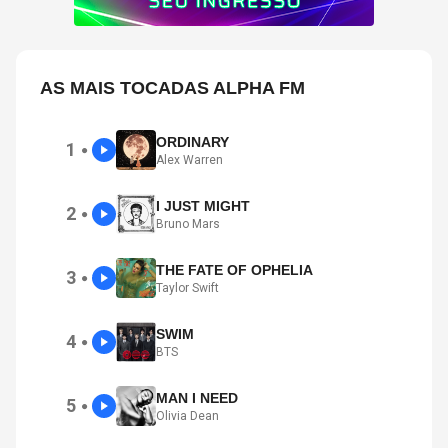
AS MAIS TOCADAS ALPHA FM
ORDINARY
1
●
Alex Warren
I JUST MIGHT
2
●
Bruno Mars
THE FATE OF OPHELIA
3
●
Taylor Swift
SWIM
4
●
BTS
MAN I NEED
5
●
Olivia Dean