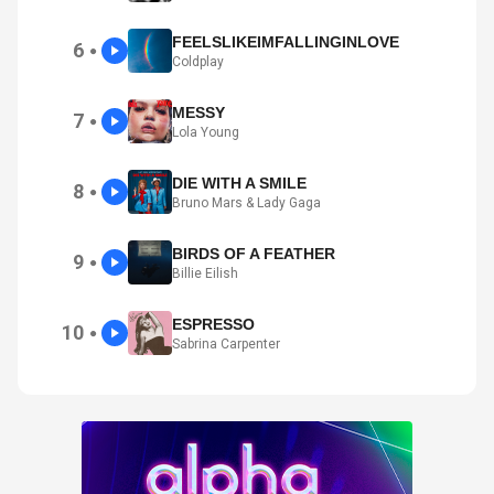
FEELSLIKEIMFALLINGINLOVE
6
●
Coldplay
MESSY
7
●
Lola Young
DIE WITH A SMILE
8
●
Bruno Mars & Lady Gaga
BIRDS OF A FEATHER
9
●
Billie Eilish
ESPRESSO
10
●
Sabrina Carpenter