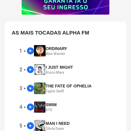
AS MAIS TOCADAS ALPHA FM
ORDINARY
1
●
Alex Warren
I JUST MIGHT
2
●
Bruno Mars
THE FATE OF OPHELIA
3
●
Taylor Swift
SWIM
4
●
BTS
MAN I NEED
5
●
Olivia Dean