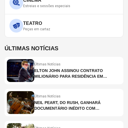
CINEMA
Estreias e sessões especiais
TEATRO
Peças em cartaz
ÚLTIMAS NOTÍCIAS
Últimas Notícias
ELTON JOHN ASSINOU CONTRATO
MILIONÁRIO PARA RESIDÊNCIA EM
HOLOGRAMA, DIZ SITE
Últimas Notícias
NEIL PEART, DO RUSH, GANHARÁ
DOCUMENTÁRIO INÉDITO COM
PARTICIPAÇÃO DE CHAD SMITH, STEWART
COPELAND E DANNY CAREY