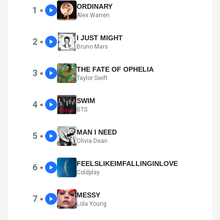
ORDINARY
1
●
Alex Warren
I JUST MIGHT
2
●
Bruno Mars
THE FATE OF OPHELIA
3
●
Taylor Swift
SWIM
4
●
BTS
MAN I NEED
5
●
Olivia Dean
FEELSLIKEIMFALLINGINLOVE
6
●
Coldplay
MESSY
7
●
Lola Young