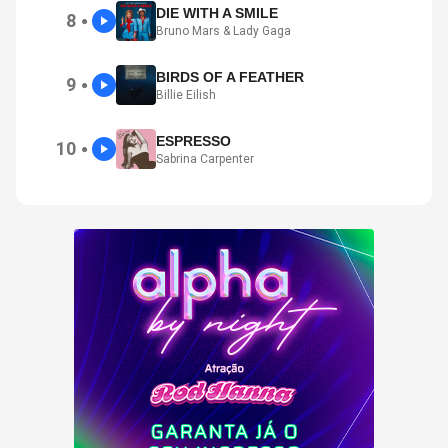
DIE WITH A SMILE
8
●
Bruno Mars & Lady Gaga
BIRDS OF A FEATHER
9
●
Billie Eilish
ESPRESSO
10
●
Sabrina Carpenter