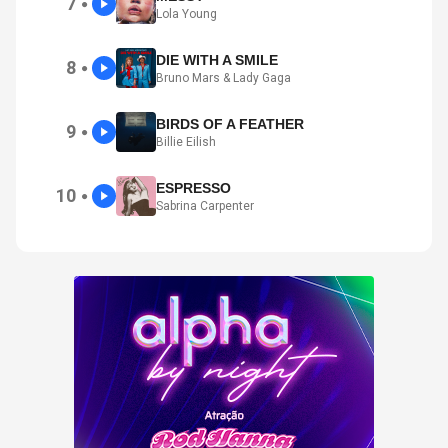
7
●
Lola Young
DIE WITH A SMILE
8
●
Bruno Mars & Lady Gaga
BIRDS OF A FEATHER
9
●
Billie Eilish
ESPRESSO
10
●
Sabrina Carpenter