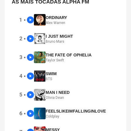
AS MAIS TOCADAS ALPHA FM
ORDINARY
1
●
Alex Warren
I JUST MIGHT
2
●
Bruno Mars
THE FATE OF OPHELIA
3
●
Taylor Swift
SWIM
4
●
BTS
MAN I NEED
5
●
Olivia Dean
FEELSLIKEIMFALLINGINLOVE
6
●
Coldplay
MESSY