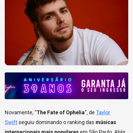
Novamente, “
The Fate of Ophelia
“, de
Taylor
Swift
seguiu dominando o ranking das
músicas
internacionais mais populares
em São Paulo. Aliás,