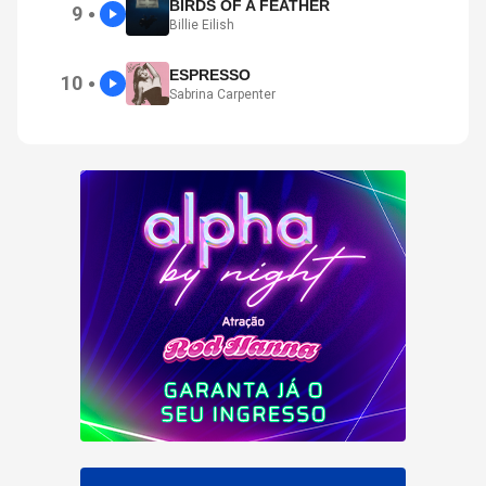
BIRDS OF A FEATHER
9
●
Billie Eilish
ESPRESSO
10
●
Sabrina Carpenter