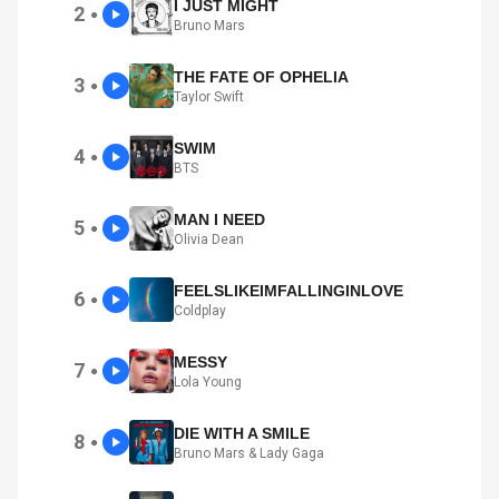
I JUST MIGHT
2
●
Bruno Mars
THE FATE OF OPHELIA
3
●
Taylor Swift
SWIM
4
●
BTS
MAN I NEED
5
●
Olivia Dean
FEELSLIKEIMFALLINGINLOVE
6
●
Coldplay
MESSY
7
●
Lola Young
DIE WITH A SMILE
8
●
Bruno Mars & Lady Gaga