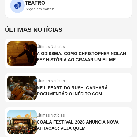
TEATRO
Peças em cartaz
ÚLTIMAS NOTÍCIAS
Últimas Notícias
A ODISSEIA: COMO CHRISTOPHER NOLAN
FEZ HISTÓRIA AO GRAVAR UM FILME
INTEIRAMENTE EM IMAX E O QUE ISSO
SIGNIFICA
Últimas Notícias
NEIL PEART, DO RUSH, GANHARÁ
DOCUMENTÁRIO INÉDITO COM
PARTICIPAÇÃO DE CHAD SMITH, STEWART
COPELAND E DANNY CAREY
Últimas Notícias
COALA FESTIVAL 2026 ANUNCIA NOVA
ATRAÇÃO; VEJA QUEM