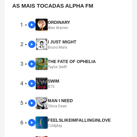
AS MAIS TOCADAS ALPHA FM
ORDINARY
1
●
Alex Warren
I JUST MIGHT
2
●
Bruno Mars
THE FATE OF OPHELIA
3
●
Taylor Swift
SWIM
4
●
BTS
MAN I NEED
5
●
Olivia Dean
FEELSLIKEIMFALLINGINLOVE
6
●
Coldplay