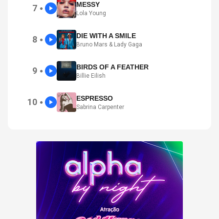
MESSY
7
●
Lola Young
DIE WITH A SMILE
8
●
Bruno Mars & Lady Gaga
BIRDS OF A FEATHER
9
●
Billie Eilish
ESPRESSO
10
●
Sabrina Carpenter