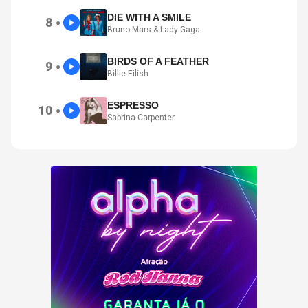
DIE WITH A SMILE
8
●
Bruno Mars & Lady Gaga
BIRDS OF A FEATHER
9
●
Billie Eilish
ESPRESSO
10
●
Sabrina Carpenter