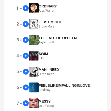
ORDINARY
1
●
Alex Warren
I JUST MIGHT
2
●
Bruno Mars
THE FATE OF OPHELIA
3
●
Taylor Swift
SWIM
4
●
BTS
MAN I NEED
5
●
Olivia Dean
FEELSLIKEIMFALLINGINLOVE
6
●
Coldplay
MESSY
7
●
Lola Young