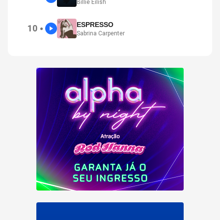
Billie Eilish
ESPRESSO
10
●
Sabrina Carpenter