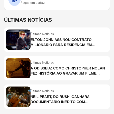
Peças em cartaz
ÚLTIMAS NOTÍCIAS
Últimas Notícias
ELTON JOHN ASSINOU CONTRATO
MILIONÁRIO PARA RESIDÊNCIA EM
HOLOGRAMA, DIZ SITE
Últimas Notícias
A ODISSEIA: COMO CHRISTOPHER NOLAN
FEZ HISTÓRIA AO GRAVAR UM FILME
INTEIRAMENTE EM IMAX E O QUE ISSO
SIGNIFICA
Últimas Notícias
NEIL PEART, DO RUSH, GANHARÁ
DOCUMENTÁRIO INÉDITO COM
PARTICIPAÇÃO DE CHAD SMITH, STEWART
COPELAND E DANNY CAREY