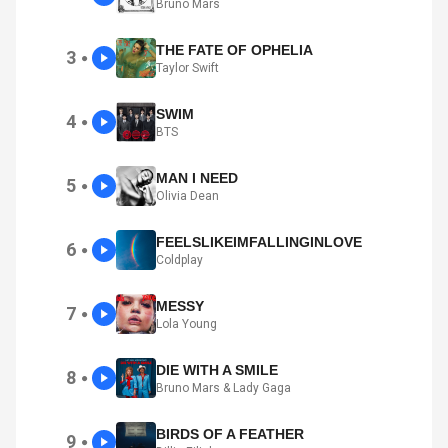
Bruno Mars
THE FATE OF OPHELIA
3
●
Taylor Swift
SWIM
4
●
BTS
MAN I NEED
5
●
Olivia Dean
FEELSLIKEIMFALLINGINLOVE
6
●
Coldplay
MESSY
7
●
Lola Young
DIE WITH A SMILE
8
●
Bruno Mars & Lady Gaga
BIRDS OF A FEATHER
9
●