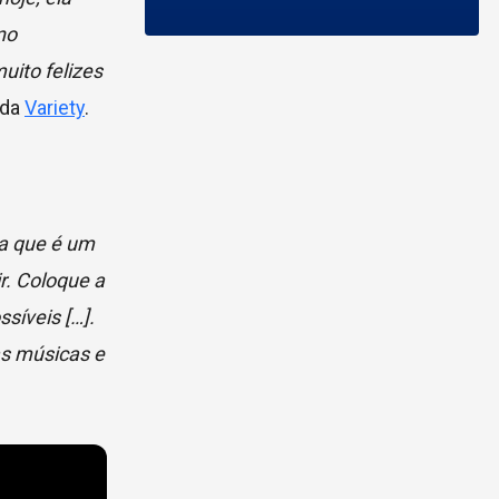
no
ito felizes
 da
Variety
.
ha que é um
r. Coloque a
síveis […].
as músicas e