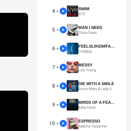
SWIM
4
●
BTS
MAN I NEED
5
●
Olivia Dean
FEELSLIKEIMFALLINGINLOVE
6
●
Coldplay
MESSY
7
●
Lola Young
DIE WITH A SMILE
8
●
Bruno Mars & Lady Gaga
BIRDS OF A FEATHER
9
●
Billie Eilish
ESPRESSO
10
●
Sabrina Carpenter