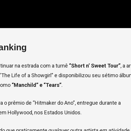
ranking
tinuar na estrada com a turnê
“Short n’ Sweet Tour”
, a a
The Life of a Showgirl” e disponibilizou seu sétimo álb
 como
“Manchild” e “Tears”
.
ra o prêmio de “Hitmaker do Ano”, entregue durante a
m Hollywood, nos Estados Unidos.
 que praticamente qualquer outra artista em atividade h