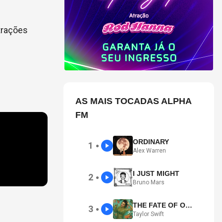
trações
AS MAIS TOCADAS ALPHA
FM
ORDINARY
1
●
Alex Warren
I JUST MIGHT
2
●
Bruno Mars
THE FATE OF OPHELIA
3
●
Taylor Swift