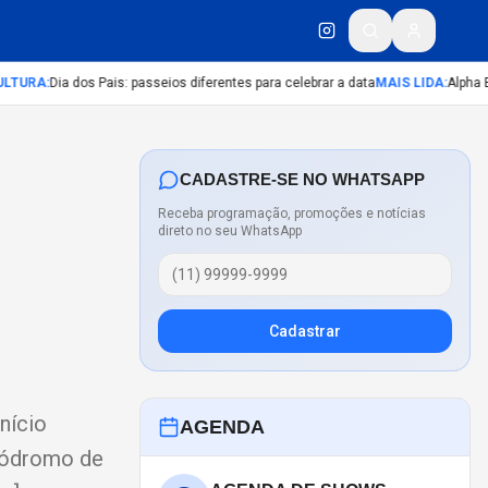
URA
:
Dia dos Pais: passeios diferentes para celebrar a data
MAIS LIDA
:
Alpha By N
CADASTRE-SE NO WHATSAPP
Receba programação, promoções e notícias
direto no seu WhatsApp
Cadastrar
nício
AGENDA
utódromo de