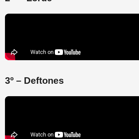
3º – Deftones