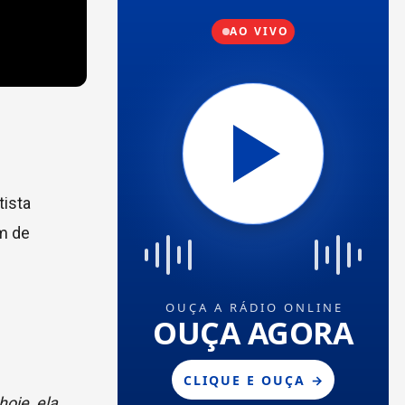
rtista
um de
oje, ela