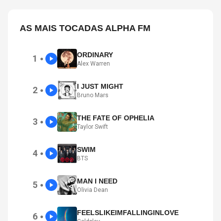
AS MAIS TOCADAS ALPHA FM
ORDINARY
1
●
Alex Warren
I JUST MIGHT
2
●
Bruno Mars
THE FATE OF OPHELIA
3
●
Taylor Swift
SWIM
4
●
BTS
MAN I NEED
5
●
Olivia Dean
FEELSLIKEIMFALLINGINLOVE
6
●