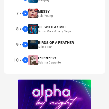
Coldplay
MESSY
7
●
Lola Young
DIE WITH A SMILE
8
●
Bruno Mars & Lady Gaga
BIRDS OF A FEATHER
9
●
Billie Eilish
ESPRESSO
10
●
Sabrina Carpenter