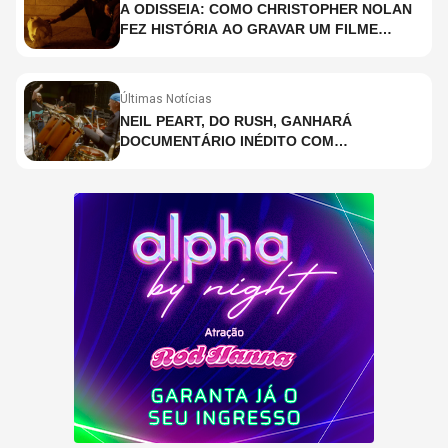
A ODISSEIA: COMO CHRISTOPHER NOLAN
FEZ HISTÓRIA AO GRAVAR UM FILME
INTEIRAMENTE EM IMAX E O QUE ISSO
SIGNIFICA
Últimas Notícias
NEIL PEART, DO RUSH, GANHARÁ
DOCUMENTÁRIO INÉDITO COM
PARTICIPAÇÃO DE CHAD SMITH, STEWART
COPELAND E DANNY CAREY