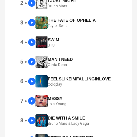
I JUST MIGHT
2
●
Bruno Mars
THE FATE OF OPHELIA
3
●
Taylor Swift
SWIM
4
●
BTS
MAN I NEED
5
●
Olivia Dean
FEELSLIKEIMFALLINGINLOVE
6
●
Coldplay
MESSY
7
●
Lola Young
DIE WITH A SMILE
8
●
Bruno Mars & Lady Gaga