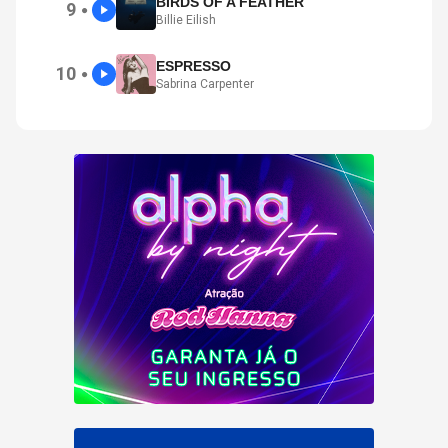
BIRDS OF A FEATHER
9
●
Billie Eilish
ESPRESSO
10
●
Sabrina Carpenter