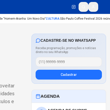
 "Homem-Aranha: Um Novo Dia"
CULTURA
:
São Paulo Coffee Festival 2026 reúne m
CADASTRE-SE NO WHATSAPP
Receba programação, promoções e notícias
direto no seu WhatsApp
Cadastrar
oveitar
vidades
AGENDA
culos e