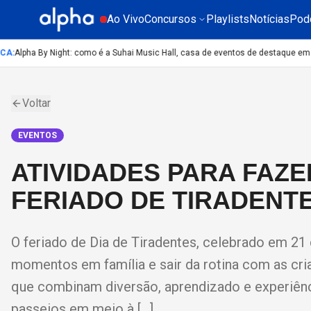
Ao Vivo
Concursos
Playlists
Notícias
Pod
:
Alpha By Night: como é a Suhai Music Hall, casa de eventos de destaque em Sã
Voltar
EVENTOS
ATIVIDADES PARA FAZ
FERIADO DE TIRADENT
O feriado de Dia de Tiradentes, celebrado em 21 
momentos em família e sair da rotina com as cri
que combinam diversão, aprendizado e experiênci
passeios em meio à […]