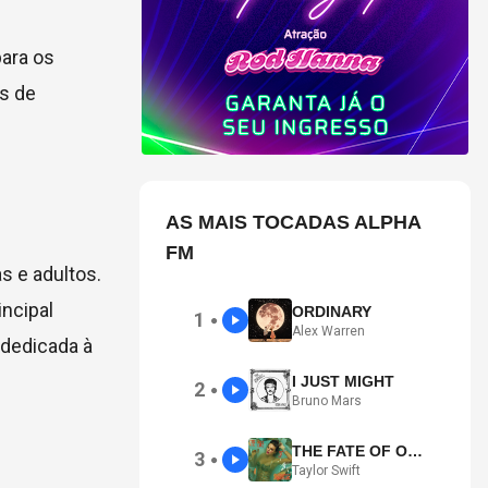
ara os
s de
AS MAIS TOCADAS ALPHA
FM
s e adultos.
incipal
ORDINARY
1
●
Alex Warren
, dedicada à
I JUST MIGHT
2
●
Bruno Mars
THE FATE OF OPHELIA
3
●
Taylor Swift