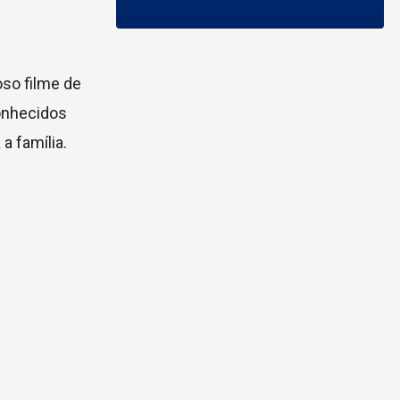
oso filme de
onhecidos
a família.