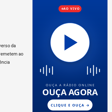
verso da
e remetem ao
ência