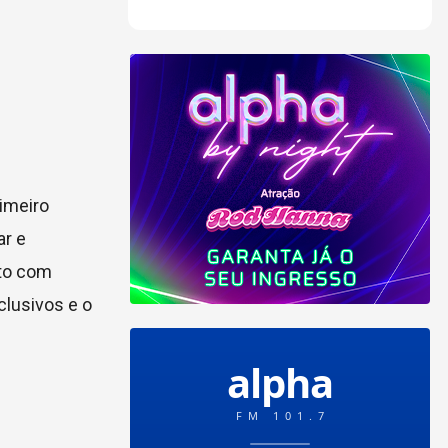
imeiro
ar e
nto com
clusivos e o