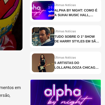
Últimas Notícias
ALPHA BY NIGHT: COMO É
A SUHAI MUSIC HALL,
CASA DE EVENTOS DE
DESTAQUE EM SÃO
PAULO?
Últimas Notícias
TUDO SOBRE O 1º SHOW
DE HARRY STYLES EM SÃO
PAULO
Últimas Notícias
5 ARTISTAS DO
LOLLAPALOOZA CHICAGO
QUE VOCÊ PRECISA
CONHECER
momentos em
ersão,