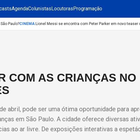
casts
Agenda
Colunistas
Locutoras
Programação
o Paulo?
CINEMA
:
Lionel Messi se encontra com Peter Parker em novo teaser de
ER COM AS CRIANÇAS NO
ES
de abril, pode ser uma ótima oportunidade para apr
anças em São Paulo. A cidade oferece diversas ati
as ao ar livre. De exposições interativas a espetá