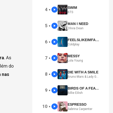
SWIM
4
●
BTS
MAN I NEED
5
●
Olivia Dean
FEELSLIKEIMFALLINGINLOVE
6
●
Coldplay
MESSY
ra
. As
7
●
Lola Young
Além do
DIE WITH A SMILE
8
 nas
●
Bruno Mars & Lady Gaga
BIRDS OF A FEATHER
9
●
Billie Eilish
ESPRESSO
10
●
Sabrina Carpenter