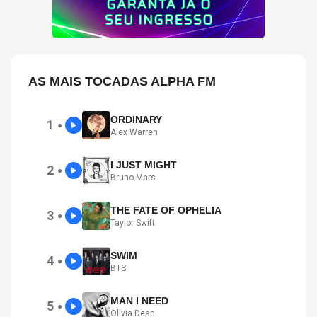
AS MAIS TOCADAS ALPHA FM
ORDINARY
1
●
Alex Warren
I JUST MIGHT
2
●
Bruno Mars
THE FATE OF OPHELIA
3
●
Taylor Swift
SWIM
4
●
BTS
MAN I NEED
5
●
Olivia Dean