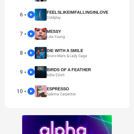
FEELSLIKEIMFALLINGINLOVE
6
●
Coldplay
MESSY
7
●
Lola Young
DIE WITH A SMILE
8
●
Bruno Mars & Lady Gaga
BIRDS OF A FEATHER
9
●
Billie Eilish
ESPRESSO
10
●
Sabrina Carpenter