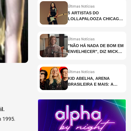
Últimas Notícias
5 ARTISTAS DO
LOLLAPALOOZA CHICAGO
QUE VOCÊ PRECISA
CONHECER
Últimas Notícias
"NÃO HÁ NADA DE BOM EM
ENVELHECER", DIZ MICK
JAGGER
Últimas Notícias
KID ABELHA, ARENA
BRASILEIRA E MAIS: A
AGENDA DE SHOWS DA
SEMANA EM SÃO PAULO
il.
m 1995.