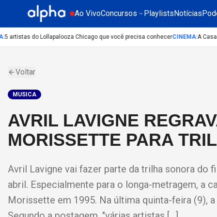
Ao Vivo
Concursos
Playlists
Notícias
Pod
 artistas do Lollapalooza Chicago que você precisa conhecer
CINEMA
:
A Casa do 
Voltar
MUSICA
AVRIL LAVIGNE REGRAV
MORISSETTE PARA TRI
Avril Lavigne vai fazer parte da trilha sonora do 
abril. Especialmente para o longa-metragem, a can
Morissette em 1995. Na última quinta-feira (9),
Segundo a postagem, "várias artistas […]