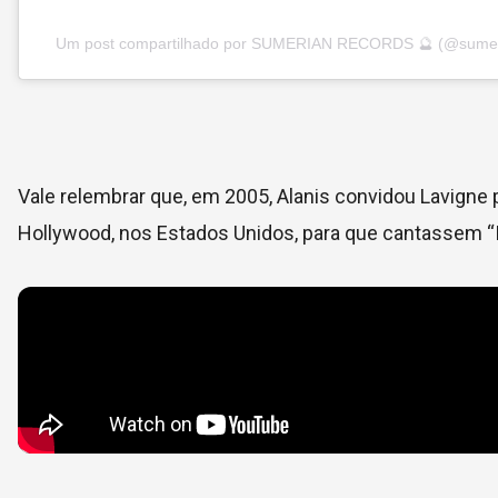
Um post compartilhado por SUMERIAN RECORDS 🔮 (@sumer
Vale relembrar que, em 2005, Alanis convidou Lavigne
Hollywood, nos Estados Unidos, para que cantassem “I