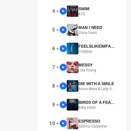
SWIM
4
●
BTS
MAN I NEED
5
●
Olivia Dean
FEELSLIKEIMFALLINGINLOVE
6
●
Coldplay
MESSY
7
●
Lola Young
DIE WITH A SMILE
8
●
Bruno Mars & Lady Gaga
BIRDS OF A FEATHER
9
●
Billie Eilish
ESPRESSO
10
●
Sabrina Carpenter