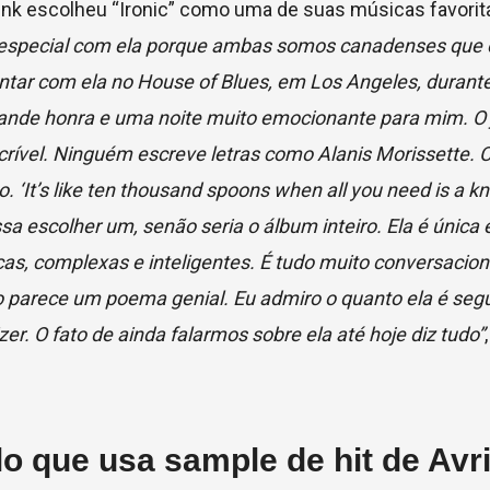
punk escolheu “Ironic” como uma de suas músicas favorit
o especial com ela porque ambas somos canadenses que
cantar com ela no House of Blues, em Los Angeles, duran
 grande honra e uma noite muito emocionante para mim. O
crível. Ninguém escreve letras como Alanis Morissette. 
 ‘It’s like ten thousand spoons when all you need is a kn
a escolher um, senão seria o álbum inteiro. Ela é única 
s, complexas e inteligentes. É tudo muito conversacion
rece um poema genial. Eu admiro o quanto ela é segur
r. O fato de ainda falarmos sobre ela até hoje diz tudo”
 que usa sample de hit de Avri