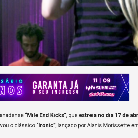
e canadense
“Mile End Kicks”
, que
estreia no dia 17 de abr
avou o clássico
“Ironic”
, lançado por Alanis Morissette e