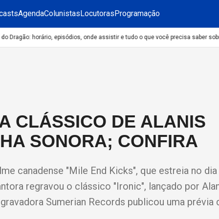
casts
Agenda
Colunistas
Locutoras
Programação
Dragão: horário, episódios, onde assistir e tudo o que você precisa saber sobre
A CLÁSSICO DE ALANIS
LHA SONORA; CONFIRA
filme canadense "Mile End Kicks", que estreia no dia
tora regravou o clássico "Ironic", lançado por Ala
 a gravadora Sumerian Records publicou uma prévia 