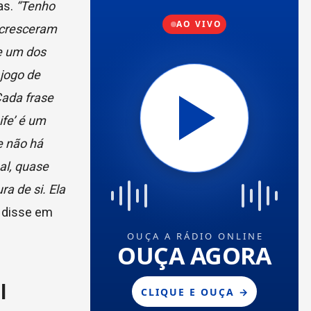
as.
“Tenho
 cresceram
te um dos
 jogo de
Cada frase
ife’ é um
e não há
al, quase
a de si. Ela
, disse em
l