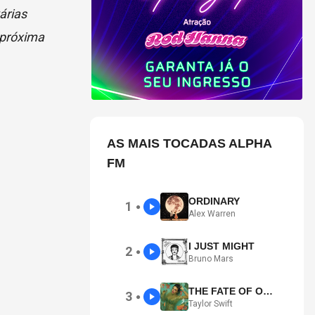
árias
 próxima
AS MAIS TOCADAS ALPHA
FM
ORDINARY
1
●
Alex Warren
I JUST MIGHT
2
●
Bruno Mars
THE FATE OF OPHELIA
3
●
Taylor Swift