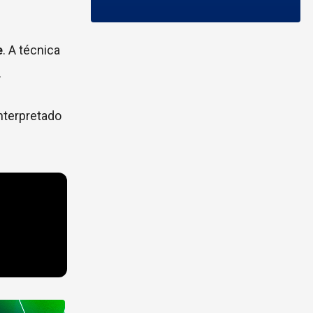
e
. A técnica
.
interpretado