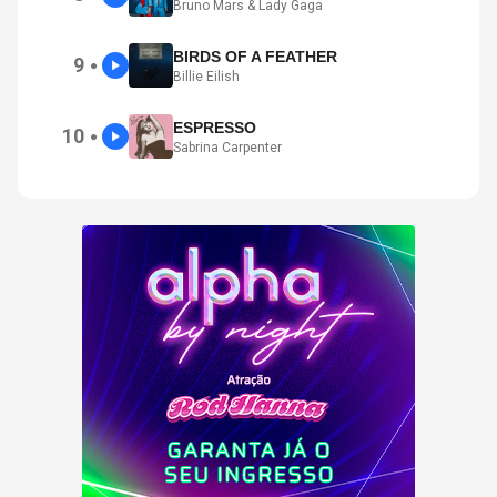
Bruno Mars & Lady Gaga
BIRDS OF A FEATHER
9
●
Billie Eilish
ESPRESSO
10
●
Sabrina Carpenter