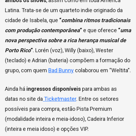
ambos os shows
, assim como em toda América
Latina. Trata-se de um quarteto indie originado da
cidade de Isabela, que
“
combina ritmos tradicionais
com produção contemporânea
”
e que oferece
“
uma
nova perspectiva sobre a rica herança musical de
Porto Rico
”
. Lorén (voz), Willy (baixo), Wester
(teclado) e Adrian (bateria) compõem a formação do
grupo, com quem
Bad Bunny
colaborou em “Weltita”.
Ainda há
ingressos disponíveis
para ambas as
datas no site da
Ticketmaster
. Entre os setores
possíveis para compra, estão Pista Premium
(modalidade inteira e meia-idoso), Cadeira Inferior
(inteira e meia idoso) e opções VIP.