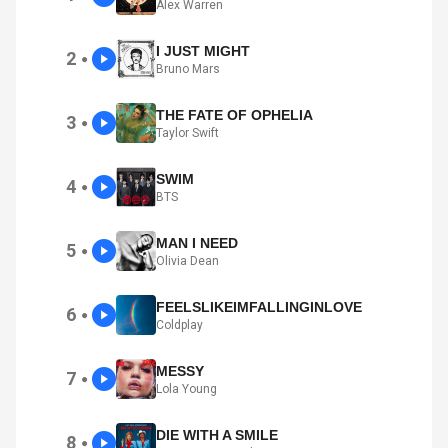
Alex Warren
I JUST MIGHT
2
●
Bruno Mars
THE FATE OF OPHELIA
3
●
Taylor Swift
SWIM
4
●
BTS
MAN I NEED
5
●
Olivia Dean
FEELSLIKEIMFALLINGINLOVE
6
●
Coldplay
MESSY
7
●
Lola Young
DIE WITH A SMILE
8
●