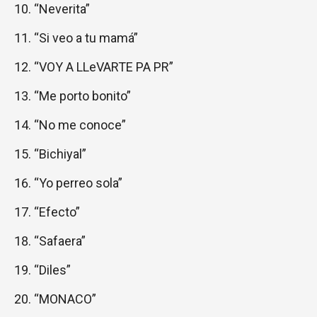
“Neverita”
“Si veo a tu mamá”
“VOY A LLeVARTE PA PR”
“Me porto bonito”
“No me conoce”
“Bichiyal”
“Yo perreo sola”
“Efecto”
“Safaera”
“Diles”
“MONACO”