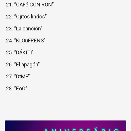
“CAFé CON RON”
“Ojitos lindos”
“La canción”
“KLOuFRENS”
“DÁKITI”
“El apagón”
“DtMF”
“EoO”