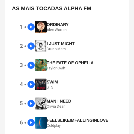
AS MAIS TOCADAS ALPHA FM
ORDINARY
1
●
Alex Warren
I JUST MIGHT
2
●
Bruno Mars
THE FATE OF OPHELIA
3
●
Taylor Swift
SWIM
4
●
BTS
MAN I NEED
5
●
Olivia Dean
FEELSLIKEIMFALLINGINLOVE
6
●
Coldplay