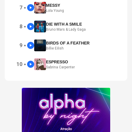
MESSY
7
●
Lola Young
DIE WITH A SMILE
8
●
Bruno Mars & Lady Gaga
BIRDS OF A FEATHER
9
●
Billie Eilish
ESPRESSO
10
●
Sabrina Carpenter