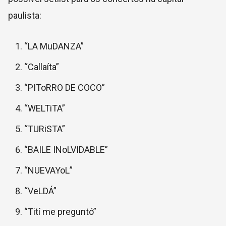
paulista:
“LA MuDANZA”
“Callaíta”
“PIToRRO DE COCO”
“WELTiTA”
“TURiSTA”
“BAILE INoLVIDABLE”
“NUEVAYoL”
“VeLDÁ”
“Tití me preguntó”