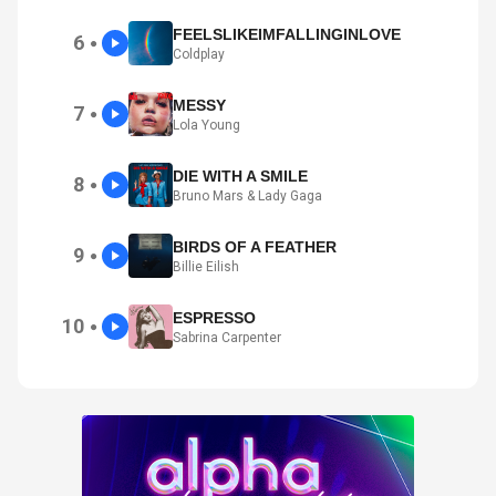
FEELSLIKEIMFALLINGINLOVE
6
●
Coldplay
MESSY
7
●
Lola Young
DIE WITH A SMILE
8
●
Bruno Mars & Lady Gaga
BIRDS OF A FEATHER
9
●
Billie Eilish
ESPRESSO
10
●
Sabrina Carpenter