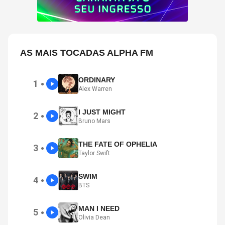
AS MAIS TOCADAS ALPHA FM
ORDINARY
1
●
Alex Warren
I JUST MIGHT
2
●
Bruno Mars
THE FATE OF OPHELIA
3
●
Taylor Swift
SWIM
4
●
BTS
MAN I NEED
5
●
Olivia Dean